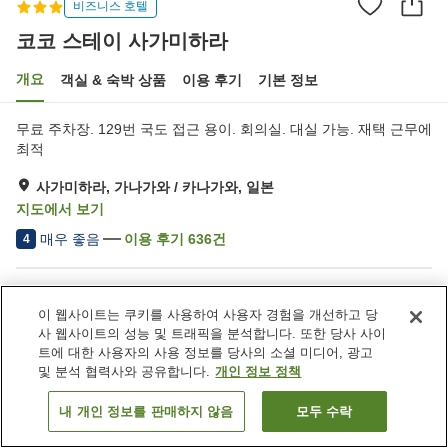
비즈니스 호텔
코코 스테이 사가미하라
개요
객실 & 숙박 상품
이용 후기
기본 정보
무료 주차장. 129번 국도 접근 용이. 회의실. 대실 가능. 재택 근무에
최적
사가미하라, 가나가와 / 카나가와, 일본
지도에서 보기
매우 좋음
이용 후기
636
건
4
숙소 편의 시설/서비스
이 웹사이트는 쿠키를 사용하여 사용자 경험을 개선하고 당
주차장
레스토랑
사 웹사이트의 성능 및 트래픽을 분석합니다. 또한 당사 사이
자동판매기
회의실
트에 대한 사용자의 사용 정보를 당사의 소셜 미디어, 광고
및 분석 협력사와 공유합니다.
개인 정보 정책
홈
일본
가나가와 / 카나가와
사가미하라
내 개인 정보를 판매하지 않음
모두 수락
객실 보기
코코 스테이 사가미하라