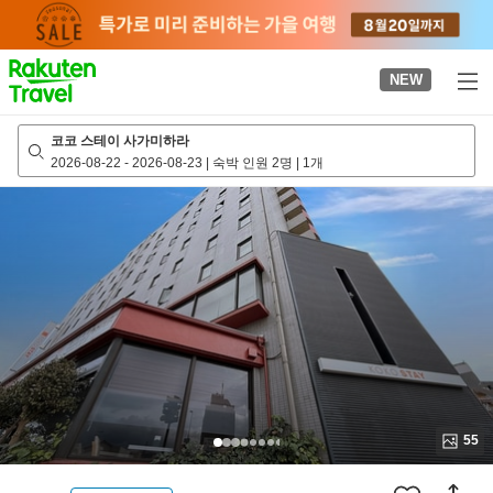
to
top
page
NEW
코코 스테이 사가미하라
2026-08-22
-
2026-08-23
|
숙박 인원 2명
|
1개
55