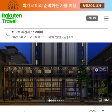
to
top
page
NEW
하얏트 리젠시 요코하마
2026-08-20
-
2026-08-21
|
숙박 인원 2명
|
1개
282