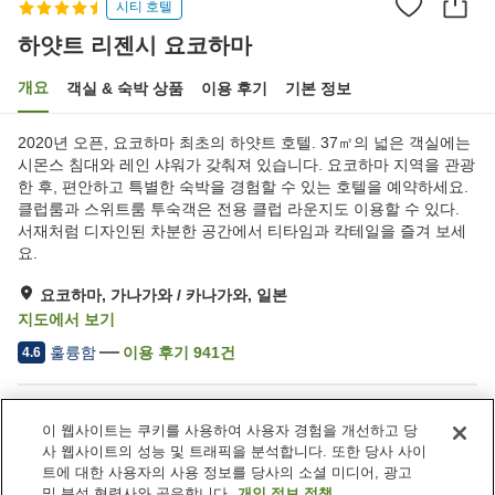
시티 호텔
하얏트 리젠시 요코하마
개요
객실 & 숙박 상품
이용 후기
기본 정보
2020년 오픈, 요코하마 최초의 하얏트 호텔. 37㎡의 넓은 객실에는
시몬스 침대와 레인 샤워가 갖춰져 있습니다. 요코하마 지역을 관광
한 후, 편안하고 특별한 숙박을 경험할 수 있는 호텔을 예약하세요.
클럽룸과 스위트룸 투숙객은 전용 클럽 라운지도 이용할 수 있다.
서재처럼 디자인된 차분한 공간에서 티타임과 칵테일을 즐겨 보세
요.
요코하마, 가나가와 / 카나가와, 일본
지도에서 보기
훌륭함
이용 후기
941
건
4.6
숙소 편의 시설/서비스
이 웹사이트는 쿠키를 사용하여 사용자 경험을 개선하고 당
역에서 도보 5분
피트니스 클럽 / 헬스장
사 웹사이트의 성능 및 트래픽을 분석합니다. 또한 당사 사이
라운지
바
트에 대한 사용자의 사용 정보를 당사의 소셜 미디어, 광고
및 분석 협력사와 공유합니다.
개인 정보 정책