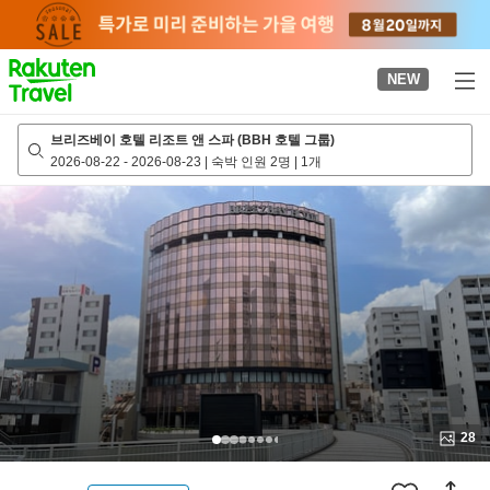
to
top
page
NEW
브리즈베이 호텔 리조트 앤 스파 (BBH 호텔 그룹)
2026-08-22
-
2026-08-23
|
숙박 인원 2명
|
1개
28