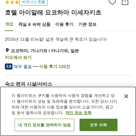
비즈니스 호텔
호텔 아이말레 요코하마 이세자키초
개요
객실 & 숙박 상품
이용 후기
기본 정보
2016년 11월 리뉴얼! 넓은 객실에 큰 욕조가 있습니다!
요코하마, 가나가와 / 카나가와, 일본
지도에서 보기
매우 좋음
이용 후기
120
건
3.9
숙소 편의 시설/서비스
주차장
레스토랑
이 웹사이트는 쿠키를 사용하여 사용자 경험을 개선하고 당
자동판매기
세탁 (유료)
사 웹사이트의 성능 및 트래픽을 분석합니다. 또한 당사 사이
트에 대한 사용자의 사용 정보를 당사의 소셜 미디어, 광고
및 분석 협력사와 공유합니다.
개인 정보 정책
홈
일본
가나가와 / 카나가와
요코하마
호텔 아이말레 요코하마 이세자키초
내 개인 정보를 판매하지 않음
모두 수락
객실 보기