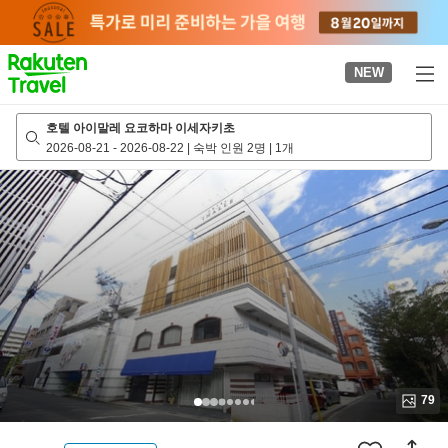
to
top
page
NEW
호텔 아이말레 요코하마 이세자키초
2026-08-21
-
2026-08-22
|
숙박 인원 2명
|
1개
79