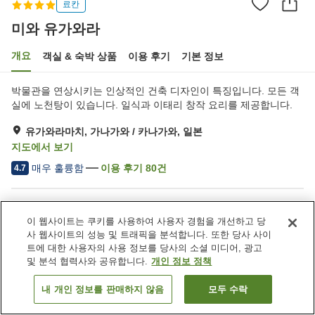
료칸
미와 유가와라
개요
객실 & 숙박 상품
이용 후기
기본 정보
박물관을 연상시키는 인상적인 건축 디자인이 특징입니다. 모든 객
실에 노천탕이 있습니다. 일식과 이태리 창작 요리를 제공합니다.
유가와라마치, 가나가와 / 카나가와, 일본
지도에서 보기
매우 훌륭함
이용 후기
80
건
4.7
숙소 편의 시설/서비스
이 웹사이트는 쿠키를 사용하여 사용자 경험을 개선하고 당
Wi-Fi
레스토랑
사 웹사이트의 성능 및 트래픽을 분석합니다. 또한 당사 사이
바
주차 (무료)
트에 대한 사용자의 사용 정보를 당사의 소셜 미디어, 광고
및 분석 협력사와 공유합니다.
개인 정보 정책
홈
일본
가나가와 / 카나가와
유가와라마치
미와 유가와라
내 개인 정보를 판매하지 않음
모두 수락
객실 보기