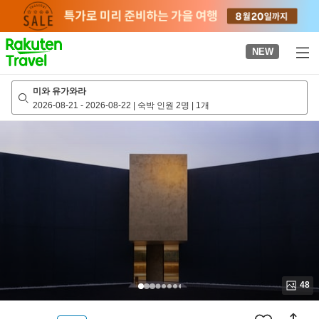
to
top
page
NEW
미와 유가와라
2026-08-21
-
2026-08-22
|
숙박 인원 2명
|
1개
48