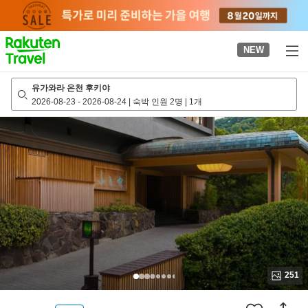
to
top
page
NEW
유가와라 온천 후키야
2026-08-23
-
2026-08-24
|
숙박 인원 2명
|
1개
251