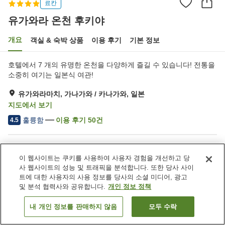
료칸
유가와라 온천 후키야
개요
객실 & 숙박 상품
이용 후기
기본 정보
호텔에서 7 개의 유명한 온천을 다양하게 즐길 수 있습니다! 전통을
소중히 여기는 일본식 여관!
유가와라마치, 가나가와 / 카나가와, 일본
지도에서 보기
훌륭함
이용 후기
50
건
4.5
숙소 편의 시설/서비스
이 웹사이트는 쿠키를 사용하여 사용자 경험을 개선하고 당
암반욕
프라이빗 다이닝
사 웹사이트의 성능 및 트래픽을 분석합니다. 또한 당사 사이
연회장
노천탕 (온천)
트에 대한 사용자의 사용 정보를 당사의 소셜 미디어, 광고
및 분석 협력사와 공유합니다.
개인 정보 정책
홈
일본
가나가와 / 카나가와
유가와라마치
내 개인 정보를 판매하지 않음
모두 수락
객실 보기
유가와라 온천 후키야