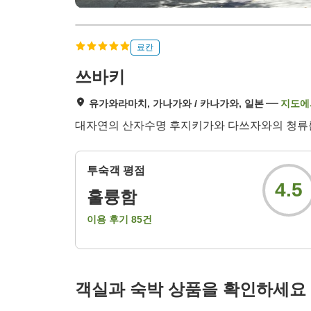
료칸
쓰바키
유가와라마치, 가나가와 / 카나가와, 일본
지도에
대자연의 산자수명 후지키가와 다쓰자와의 청류를 
투숙객 평점
4.5
훌륭함
이용 후기
85
건
객실과 숙박 상품을 확인하세요