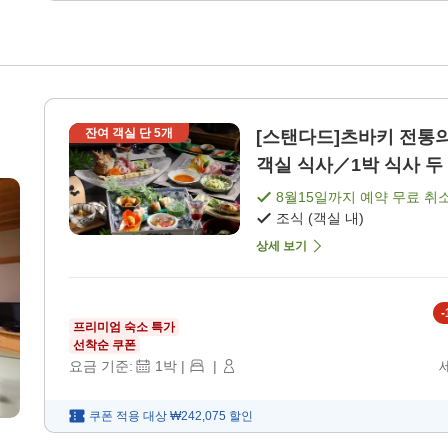
잔여 객실 단
5
개
[스탠다드]츠바키 전통의
객실 식사／1박 식사 두 끼
8월15일
까지 예약 무료 취
조식 (객실 내)
상세 보기
-
프리미엄 숙소 특가
선착순 쿠폰
요금 기준:
1
박
|
|
쿠폰 적용 대상
₩242,075
할인