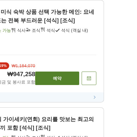
 미식 숙박 상품 선택 가능한 메인: 요네
자와 소고기 스테이크 또는 전복 부드러운 [석식] [조식]
소 가능
식사
조식
석식
석식 (객실 내)
₩1,184,070
19
%
₩947,258
예약
세금 및 봉사료 포함
 가이세키(연회) 요리를 맛보는 최고의
 포함 [석식] [조식]