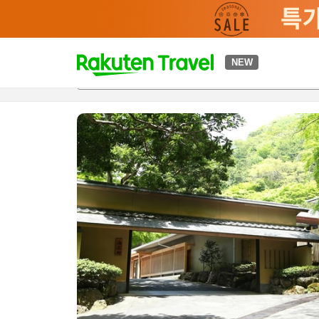
t
NEW
개요
객실 & 숙박 상품
이용 후기
하이라이트
편의 시설/
o
p
P
a
g
e
_
s
e
a
r
c
h