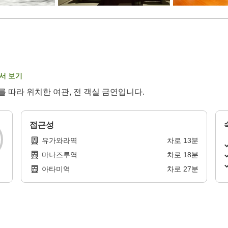
서 보기
따라 위치한 여관, 전 객실 금연입니다.
접근성
유가와라역
차로
13
분
마나즈루역
차로
18
분
아타미역
차로
27
분