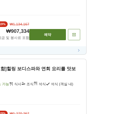
₩1,134,167
19
%
₩907,334
예약
세금 및 봉사료 포함
0분 포함]힐링 보디스파와 연회 요리를 맛보
소 가능
식사
조식
석식
석식 (객실 내)
₩1,270,267
19
%