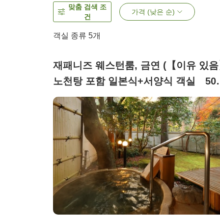
맞춤 검색 조
가격 (낮은 순)
건
객실 종류
5
개
재패니즈 웨스턴룸, 금연 (【이유 있
노천탕 포함 일본식+서양식 객실 50
70㎡（히노키 또는 돌 욕조）)