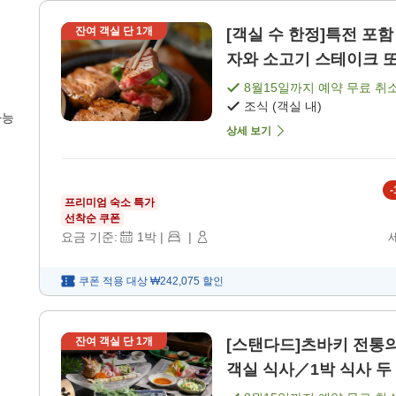
잔여 객실 단
1
개
[객실 수 한정]특전 포함
8월15일
까지 예약 무료 취
조식 (객실 내)
가능
상세 보기
-
프리미엄 숙소 특가
선착순 쿠폰
요금 기준:
1
박
|
|
쿠폰 적용 대상
₩242,075
할인
잔여 객실 단
1
개
[스탠다드]츠바키 전통의
객실 식사／1박 식사 두 끼