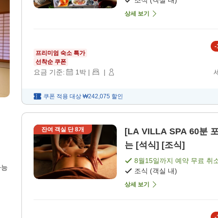
상세 보기
-
프리미엄 숙소 특가
선착순 쿠폰
요금 기준:
1
박
|
|
쿠폰 적용 대상
₩242,075
할인
잔여 객실 단
8
개
[LA VILLA SPA 6
는 [석식] [조식]
8월15일
까지 예약 무료 취
가능
조식 (객실 내)
상세 보기
-