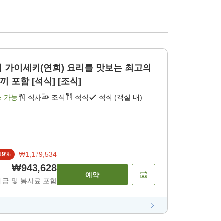
 가이세키(연회) 요리를 맛보는 최고의
 포함 [석식] [조식]
소 가능
식사
조식
석식
석식 (객실 내)
₩1,179,534
19
%
₩943,628
예약
세금 및 봉사료 포함