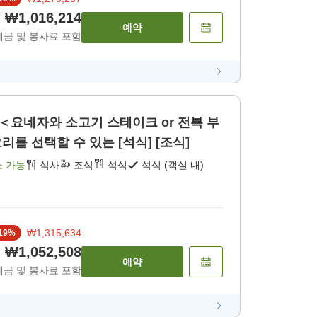
₩1,016,214
예약
세금 및 봉사료 포함
]＜요네자와 소고기 스테이크 or 전복 부
를 선택할 수 있는 [석식] [조식]
소 가능
식사
조식
석식
석식 (객실 내)
₩1,315,634
19
%
₩1,052,508
예약
세금 및 봉사료 포함