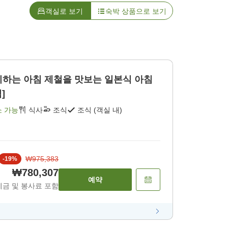
객실로 보기
숙박 상품으로 보기
이하는 아침 제철을 맛보는 일본식 아침
]
소 가능
식사
조식
조식 (객실 내)
₩975,383
-
19
%
₩780,307
예약
세금 및 봉사료 포함