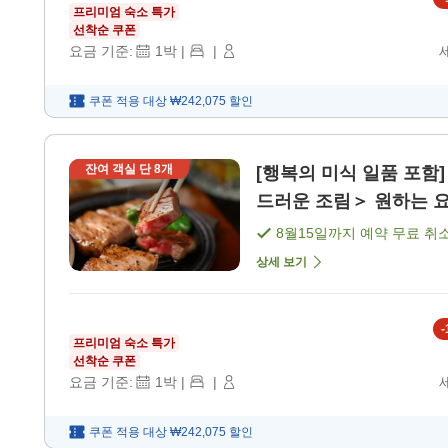
프리미엄 숙소 특가
선착순 쿠폰
요금 기준:
1
박
|
|
쿠폰 적용 대상
₩242,075
할인
잔여 객실 단
8
개
[행복의 미식 일품 포함
드러운 조림＞ 원하는 요리
8월15일
까지 예약 무료 취
상세 보기
-
프리미엄 숙소 특가
선착순 쿠폰
요금 기준:
1
박
|
|
쿠폰 적용 대상
₩242,075
할인