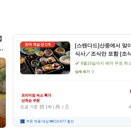
음】
잔여 객실 단
1
개
[스탠다드]산중에서 맞
～
식사／조식만 포함 [조식
8월15일
까지 예약 무료 취
상세 보기
프리미엄 숙소 특가
선착순 쿠폰
요금 기준:
1
박
|
|
쿠폰 적용 대상
₩210,677
할인