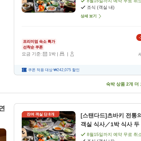
8월15일
까지 예약 무료 취
조식 (객실 내)
상세 보기
-
프리미엄 숙소 특가
선착순 쿠폰
요금 기준:
1
박
|
|
쿠폰 적용 대상
₩242,075
할인
숙박 상품
2
개 더
연
잔여 객실 단
8
개
[스탠다드]츠바키 전통의
객실 식사／1박 식사 두 끼
8월15일
까지 예약 무료 취
조식 (객실 내)