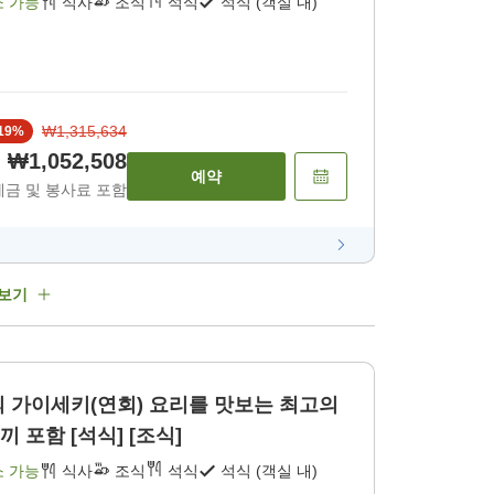
소 가능
식사
조식
석식
석식 (객실 내)
₩1,315,634
19
%
₩1,052,508
예약
세금 및 봉사료 포함
 보기
 가이세키(연회) 요리를 맛보는 최고의
 포함 [석식] [조식]
소 가능
식사
조식
석식
석식 (객실 내)