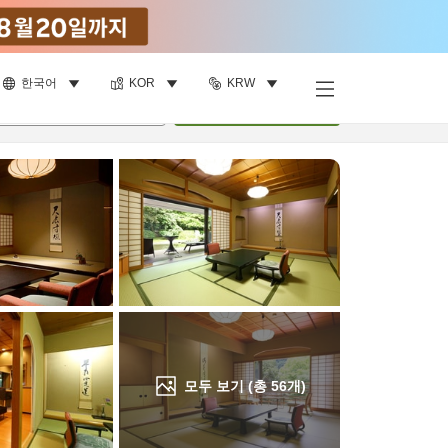
한국어
KOR
KRW
객실 보기
명
•
객실
1
개
검색
모두 보기 (총
56
개)