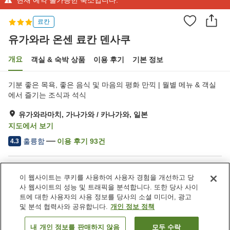
료칸
유가와라 온센 료칸 덴사쿠
개요
객실 & 숙박 상품
이용 후기
기본 정보
기분 좋은 목욕, 좋은 음식 및 마음의 평화 만끽 | 월별 메뉴 & 객실
에서 즐기는 조식과 석식
유가와라마치, 가나가와 / 카나가와, 일본
지도에서 보기
훌륭함
이용 후기
93
건
4.3
숙소 편의 시설/서비스
이 웹사이트는 쿠키를 사용하여 사용자 경험을 개선하고 당
택배
연회장
사 웹사이트의 성능 및 트래픽을 분석합니다. 또한 당사 사이
노천탕 (온천)
대욕장
트에 대한 사용자의 사용 정보를 당사의 소셜 미디어, 광고
및 분석 협력사와 공유합니다.
개인 정보 정책
홈
일본
가나가와 / 카나가와
유가와라마치
내 개인 정보를 판매하지 않음
모두 수락
객실 보기