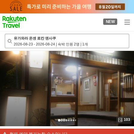
to
top
page
NEW
유가와라 온센 료칸 덴사쿠
2026-08-23
-
2026-08-24
|
숙박 인원 2명
|
1개
103
현재 예약 불가능한 숙소입니다.