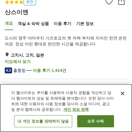
료칸
산스이엔
개요
객실 & 숙박 상품
이용 후기
기본 정보
도사의 영주 야마우치 가즈토요의 옛 저택 부지에 지어진 천연 온천
여관. 정성 어린 환대로 편안한 시간을 제공합니다.
고치시, 고치, 일본
지도에서 보기
훌륭함
이용 후기
1,414
건
4.3
숙소 편의 시설/서비스
이 웹사이트는 쿠키를 사용하여 사용자 경험을 개선하고 당
주차장
사우나
사 웹사이트의 성능 및 트래픽을 분석합니다. 또한 당사 사이
스파 / 미용실
레스토랑
트에 대한 사용자의 사용 정보를 당사의 소셜 미디어, 광고
및 분석 협력사와 공유합니다.
개인 정보 정책
홈
일본
고치
고치시
산스이엔
내 개인 정보를 판매하지 않음
모두 수락
객실 보기