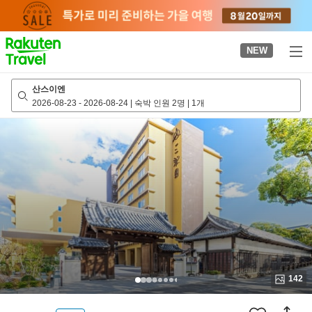
to
top
page
NEW
산스이엔
2026-08-23
-
2026-08-24
|
숙박 인원 2명
|
1개
142