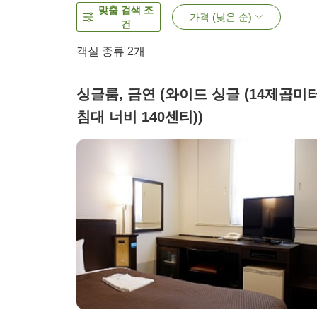
맞춤 검색 조
가격 (낮은 순)
건
객실 종류
2
개
싱글룸, 금연 (와이드 싱글 (14제곱미터
침대 너비 140센티))