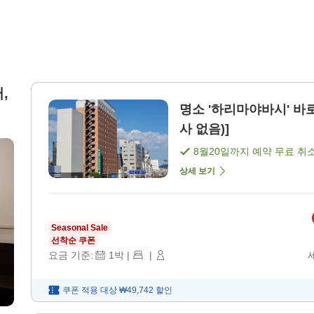
,
명소 '하리마야바시' 바로
사 없음)]
8월20일
까지 예약 무료 취
상세 보기
Seasonal Sale
선착순 쿠폰
요금 기준:
1
박
|
|
쿠폰 적용 대상
₩49,742
할인