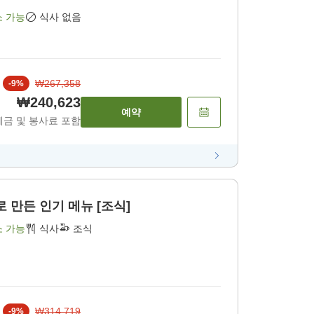
소 가능
식사 없음
₩267,358
-
9
%
₩240,623
예약
세금 및 봉사료 포함
 만든 인기 메뉴 [조식]
소 가능
식사
조식
₩314,719
-
9
%