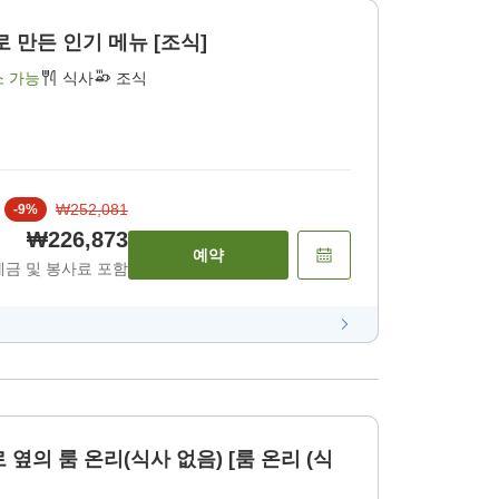
 만든 인기 메뉴 [조식]
소 가능
식사
조식
₩252,081
-
9
%
₩226,873
예약
세금 및 봉사료 포함
 옆의 룸 온리(식사 없음) [룸 온리 (식