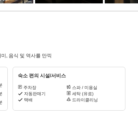
재미, 음식 및 역사를 만끽
숙소 편의 시설/서비스
분
주차장
스파 / 미용실
자동판매기
세탁 (유료)
분
택배
드라이클리닝
분