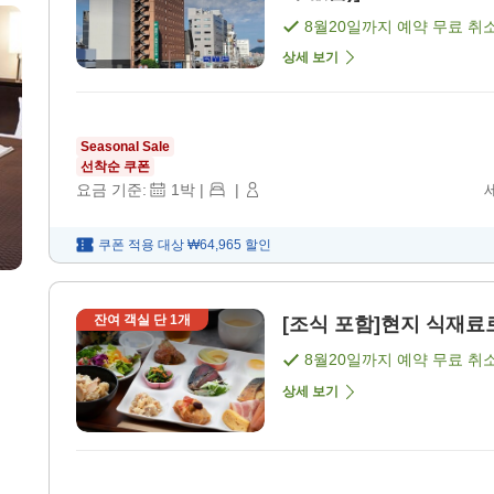
8월20일
까지 예약 무료 취
상세 보기
Seasonal Sale
선착순 쿠폰
요금 기준:
1
박
|
|
쿠폰 적용 대상
₩64,965
할인
잔여 객실 단
1
개
[조식 포함]현지 식재료로
8월20일
까지 예약 무료 취
상세 보기