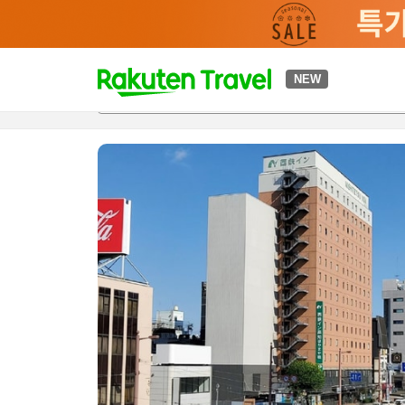
t
NEW
개요
객실 & 숙박 상품
이용 후기
하이라이트
편의 시설/
o
p
P
a
g
e
_
s
e
a
r
c
h