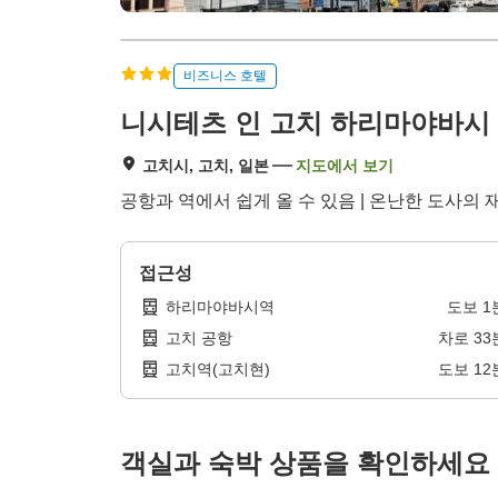
비즈니스 호텔
니시테츠 인 고치 하리마야바시
고치시, 고치, 일본
지도에서 보기
공항과 역에서 쉽게 올 수 있음 | 온난한 도사의 
접근성
하리마야바시역
도보
1
고치 공항
차로
33
고치역(고치현)
도보
12
객실과 숙박 상품을 확인하세요