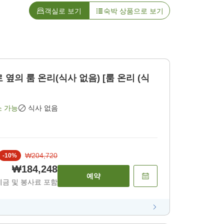
객실로 보기
숙박 상품으로 보기
 옆의 룸 온리(식사 없음) [룸 온리 (식
소 가능
식사 없음
₩204,720
-
10
%
₩184,248
예약
세금 및 봉사료 포함