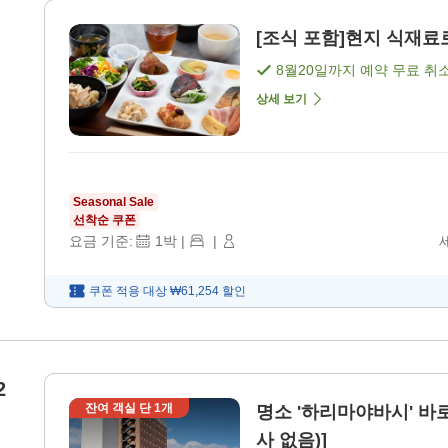
[조식 포함]현지 식재료로
8월20일
까지 예약 무료 취
상세 보기
Seasonal Sale
선착순 쿠폰
요금 기준:
1
박
|
|
쿠폰 적용 대상
₩61,254
할인
2
잔여 객실 단
1
개
명소 '하리마야바시' 바로
사 없음)]