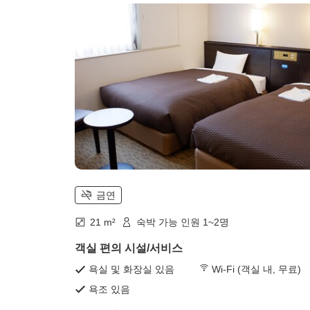
금연
21 m²
숙박 가능 인원 1~2명
객실 편의 시설/서비스
욕실 및 화장실 있음
Wi-Fi (객실 내, 무료)
욕조 있음