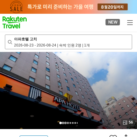
to
top
page
NEW
아파호텔 고치
2026-08-23
-
2026-08-24
|
숙박 인원 2명
|
1개
56