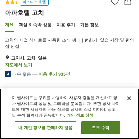
비즈니스 호텔
아파호텔 고치
개요
객실 & 숙박 상품
이용 후기
기본 정보
고치의 제철 식재료를 사용한 조식 뷔페 | 번화가, 일요 시장 및 편의
점 인접
고치시, 고치, 일본
지도에서 보기
매우 좋음
이용 후기
935
건
4
숙소 편의 시설/서비스
이 웹사이트는 쿠키를 사용하여 사용자 경험을 개선하고 당
Wi-Fi
자동판매기
사 웹사이트의 성능 및 트래픽을 분석합니다. 또한 당사 사이
회의실
연회장
트에 대한 사용자의 사용 정보를 당사의 소셜 미디어, 광고
및 분석 협력사와 공유합니다.
개인 정보 정책
홈
일본
고치
고치시
아파호텔 고치
내 개인 정보를 판매하지 않음
모두 수락
객실 보기