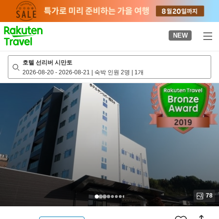
to
top
page
NEW
호텔 선리버 시만토
2026-08-20
-
2026-08-21
|
숙박 인원 2명
|
1개
78