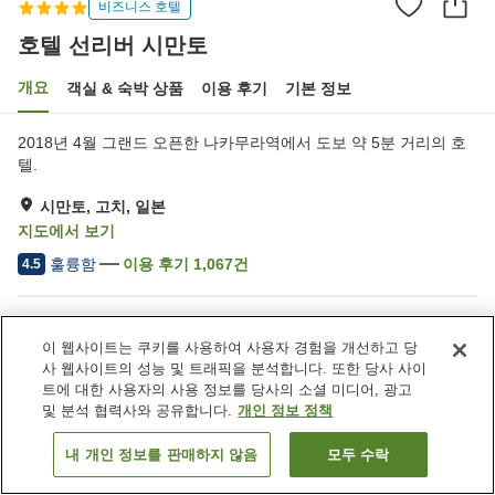
비즈니스 호텔
호텔 선리버 시만토
개요
객실 & 숙박 상품
이용 후기
기본 정보
2018년 4월 그랜드 오픈한 나카무라역에서 도보 약 5분 거리의 호
텔.
시만토, 고치, 일본
지도에서 보기
훌륭함
이용 후기
1,067
건
4.5
숙소 편의 시설/서비스
이 웹사이트는 쿠키를 사용하여 사용자 경험을 개선하고 당
주차장
레스토랑
사 웹사이트의 성능 및 트래픽을 분석합니다. 또한 당사 사이
자동판매기
택배
트에 대한 사용자의 사용 정보를 당사의 소셜 미디어, 광고
및 분석 협력사와 공유합니다.
개인 정보 정책
홈
일본
고치
시만토
호텔 선리버 시만토
내 개인 정보를 판매하지 않음
모두 수락
객실 보기