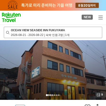
to
top
page
NEW
OCEAN VIEW SEASIDE INN FUKUYAMA
2026-08-21
-
2026-08-22
|
숙박 인원 2명
|
1개
9