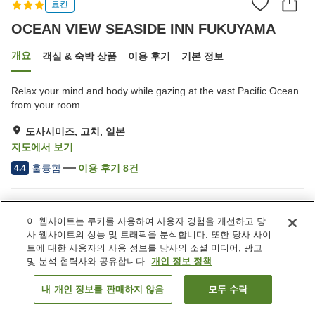
료칸
OCEAN VIEW SEASIDE INN FUKUYAMA
개요
객실 & 숙박 상품
이용 후기
기본 정보
Relax your mind and body while gazing at the vast Pacific Ocean
from your room.
도사시미즈, 고치, 일본
지도에서 보기
훌륭함
이용 후기
8
건
4.4
숙소 편의 시설/서비스
이 웹사이트는 쿠키를 사용하여 사용자 경험을 개선하고 당
주차장
자동판매기
사 웹사이트의 성능 및 트래픽을 분석합니다. 또한 당사 사이
트에 대한 사용자의 사용 정보를 당사의 소셜 미디어, 광고
및 분석 협력사와 공유합니다.
개인 정보 정책
홈
일본
고치
도사시미즈
OCEAN VIEW SEASIDE INN FUKUYAMA
내 개인 정보를 판매하지 않음
모두 수락
객실 보기