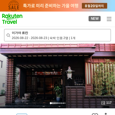
to
top
page
NEW
이가야 료칸
2026-08-22
-
2026-08-23
|
숙박 인원 2명
|
1개
117