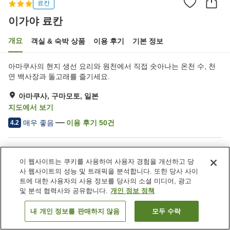
료칸
이가야 료칸
개요
객실 & 숙박 상품
이용 후기
기본 정보
아마쿠사의 현지 생선 요리와 원천에서 직접 솟아나는 온천 수, 천
연 백사장과 돌고래를 즐기세요.
아마쿠사, 구마모토, 일본
지도에서 보기
매우 좋음
이용 후기
50
건
4.2
숙소 편의 시설/서비스
이 웹사이트는 쿠키를 사용하여 사용자 경험을 개선하고 당
주차장
스파 / 미용실
사 웹사이트의 성능 및 트래픽을 분석합니다. 또한 당사 사이
연회장
노천탕 (온천)
트에 대한 사용자의 사용 정보를 당사의 소셜 미디어, 광고
및 분석 협력사와 공유합니다.
개인 정보 정책
홈
일본
구마모토
아마쿠사
이가야 료칸
내 개인 정보를 판매하지 않음
모두 수락
객실 보기