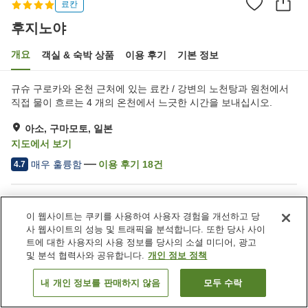
료칸
후지노야
개요
객실 & 숙박 상품
이용 후기
기본 정보
규슈 구로카와 온천 근처에 있는 료칸 / 강변의 노천탕과 원천에서
직접 물이 흐르는 4 개의 온천에서 느긋한 시간을 보내십시오.
아소, 구마모토, 일본
지도에서 보기
매우 훌륭함
이용 후기
18
건
4.7
숙소 편의 시설/서비스
이 웹사이트는 쿠키를 사용하여 사용자 경험을 개선하고 당
주차장
프라이빗 다이닝
사 웹사이트의 성능 및 트래픽을 분석합니다. 또한 당사 사이
노천탕 (온천)
일본식 레스토랑
트에 대한 사용자의 사용 정보를 당사의 소셜 미디어, 광고
및 분석 협력사와 공유합니다.
개인 정보 정책
홈
일본
구마모토
아소
후지노야
내 개인 정보를 판매하지 않음
모두 수락
객실 보기