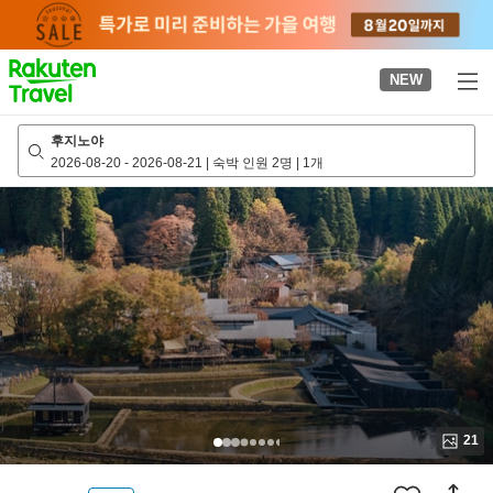
to
top
page
NEW
후지노야
2026-08-20
-
2026-08-21
|
숙박 인원 2명
|
1개
21