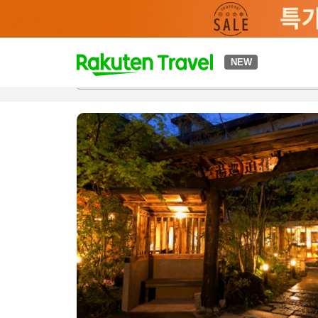
t
NEW
개요
객실 & 숙박 상품
이용 후기
편의 시설/서비스
o
p
P
a
g
e
_
s
e
a
r
c
h