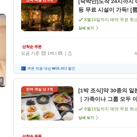
[숙박만]도착 24시까지 
등 무료 시설이 가득! [룸
8월15일
까지 예약 무료 취
상세 보기
선착순 쿠폰
요금 기준:
1
박
|
|
쿠폰 적용 대상
₩38,463
할인
2
잔여 객실 단
3
개
[1박 조식]약 30종의 일
｜가족이나 그룹 모두 아
8월15일
까지 예약 무료 취
상세 보기
선착순 쿠폰