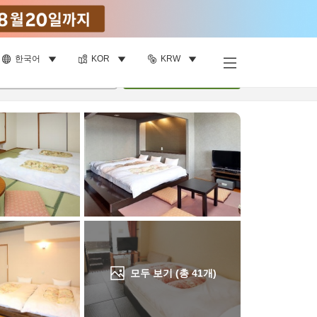
한국어
KOR
KRW
객실 보기
명
•
객실
1
개
검색
모두 보기 (총
41
개)