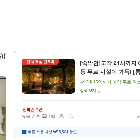
)(
잔여 객실 단
5
개
[숙박만]도착 24시까지 
등 무료 시설이 가득! [룸
8월15일
까지 예약 무료 취
상세 보기
선착순 쿠폰
요금 기준:
1
박
|
|
쿠폰 적용 대상
₩35,504
할인