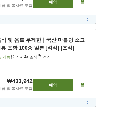
예약
세금 및 봉사료 포함
 음식 및 음료 무제한｜국산 마블링 소고
 포함 100종 일본 [석식] [조식]
소 가능
식사
조식
석식
₩433,942
예약
세금 및 봉사료 포함