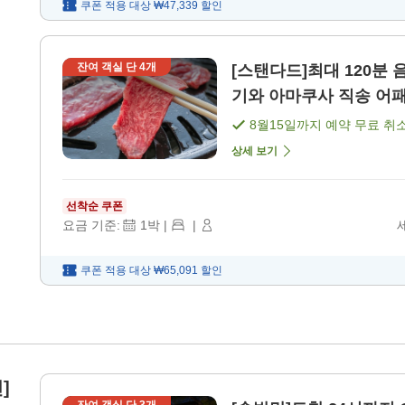
쿠폰 적용 대상
₩47,339
할인
잔여 객실 단
4
개
[스탠다드]최대 120분
기와 아마쿠사 직송 어패류
8월15일
까지 예약 무료 취
상세 보기
선착순 쿠폰
요금 기준:
1
박
|
|
쿠폰 적용 대상
₩65,091
할인
]
잔여 객실 단
3
개