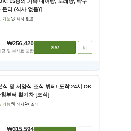
OK! 15종의 가족 대여탕, 노래방, 탁구
 온리 (식사 없음)]
소 가능
식사 없음
₩256,420
예약
세금 및 봉사료 포함
본식 및 서양식 조식 뷔페! 도착 24시 OK
침부터 활기차 [조식]
소 가능
식사
조식
₩315,594