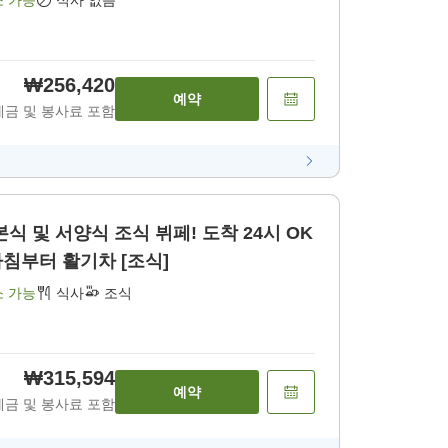
소 가능
식사 없음
₩256,420
예약
세금 및 봉사료 포함
본식 및 서양식 조식 뷔페! 도착 24시 OK
침부터 활기차 [조식]
소 가능
식사
조식
₩315,594
예약
세금 및 봉사료 포함