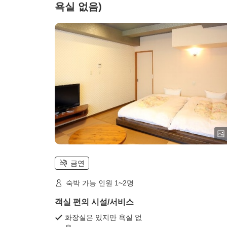
욕실 없음)
금연
숙박 가능 인원 1~2명
객실 편의 시설/서비스
화장실은 있지만 욕실 없