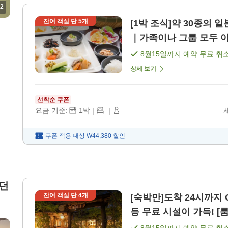
2
잔여 객실 단
5
개
[1박 조식]약 30종의 일
｜가족이나 그룹 모두 아
8월15일
까지 예약 무료 취
상세 보기
선착순 쿠폰
요금 기준:
1
박
|
|
쿠폰 적용 대상
₩44,380
할인
모던
잔여 객실 단
4
개
[숙박만]도착 24시까지 
등 무료 시설이 가득! [룸