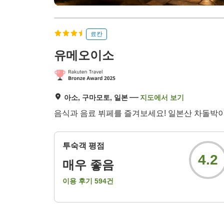
료칸
유메오이소
아소, 구마모토, 일본
지도에서 보기
음식과 음료 뷔페를 즐겨보세요! 일본산 차돌박이 쇠
투숙객 평점
4.2
매우 좋음
이용 후기
594
건