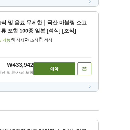
 음식 및 음료 무제한｜국산 마블링 소고
 포함 100종 일본 [석식] [조식]
소 가능
식사
조식
석식
₩433,942
예약
세금 및 봉사료 포함