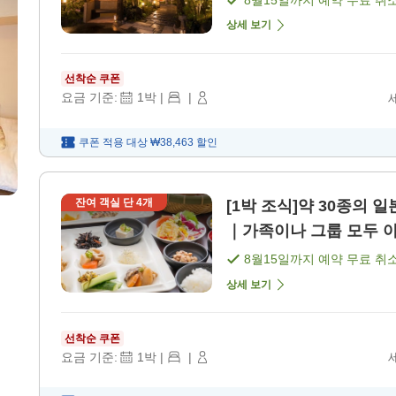
8월15일
까지 예약 무료 취
상세 보기
선착순 쿠폰
요금 기준:
1
박
|
|
쿠폰 적용 대상
₩38,463
할인
잔여 객실 단
4
개
[1박 조식]약 30종의 일
｜가족이나 그룹 모두 아
8월15일
까지 예약 무료 취
상세 보기
선착순 쿠폰
요금 기준:
1
박
|
|