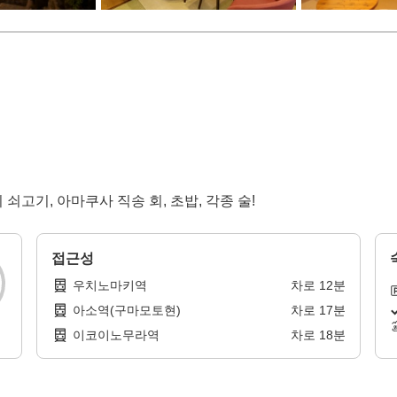
고기, 아마쿠사 직송 회, 초밥, 각종 술!
접근성
우치노마키역
차로
12
분
아소역(구마모토현)
차로
17
분
이코이노무라역
차로
18
분