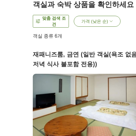
객실과 숙박 상품을 확인하세요
맞춤 검색 조
가격 (낮은 순)
건
객실 종류
6
개
재패니즈룸, 금연 (일반 객실(욕조 없음
저녁 식사 불포함 전용))