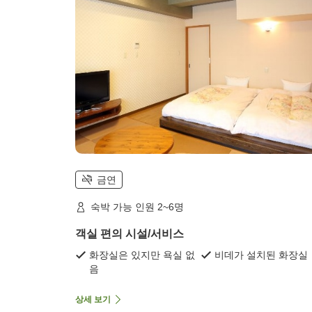
금연
숙박 가능 인원 2~6명
객실 편의 시설/서비스
화장실은 있지만 욕실 없
비데가 설치된 화장실
음
상세 보기