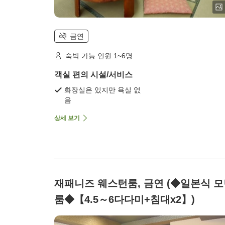
금연
숙박 가능 인원 1~6명
객실 편의 시설/서비스
화장실은 있지만 욕실 없
음
상세 보기
재패니즈 웨스턴룸, 금연 (◆일본식 
룸◆【4.5～6다다미+침대x2】)