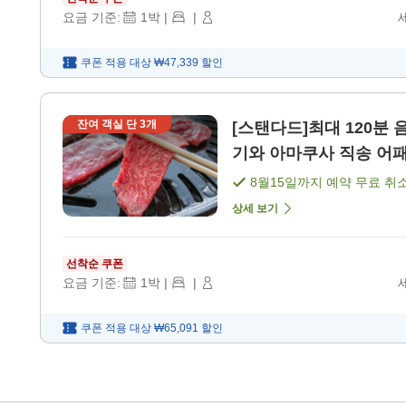
요금 기준:
1
박
|
|
쿠폰 적용 대상
₩47,339
할인
잔여 객실 단
3
개
[스탠다드]최대 120분
기와 아마쿠사 직송 어패류
8월15일
까지 예약 무료 취
상세 보기
선착순 쿠폰
요금 기준:
1
박
|
|
쿠폰 적용 대상
₩65,091
할인