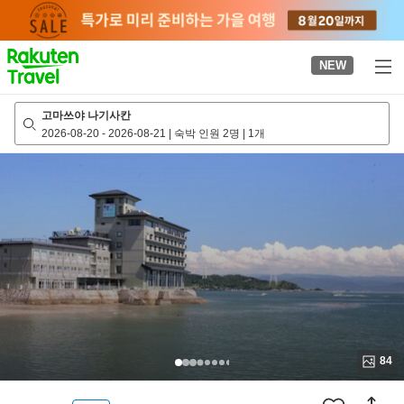
to
top
page
NEW
고마쓰야 나기사칸
2026-08-20
-
2026-08-21
|
숙박 인원 2명
|
1개
84