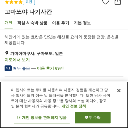
료칸
고마쓰야 나기사칸
개요
객실 & 숙박 상품
이용 후기
기본 정보
해안가에 있는 료칸은 맛있는 해산물 요리와 웅장한 전망, 온천을
제공합니다.
가미아마쿠사, 구마모토, 일본
지도에서 보기
매우 좋음
이용 후기
69
건
4.1
숙소 편의 시설/서비스
이 웹사이트는 쿠키를 사용하여 사용자 경험을 개선하고 당
주차장
사우나
사 웹사이트의 성능 및 트래픽을 분석합니다. 또한 당사 사이
스파 / 미용실
레스토랑
트에 대한 사용자의 사용 정보를 당사의 소셜 미디어, 광고
및 분석 협력사와 공유합니다.
개인 정보 정책
홈
일본
구마모토
가미아마쿠사
고마쓰야 나기사칸
내 개인 정보를 판매하지 않음
모두 수락
객실 보기