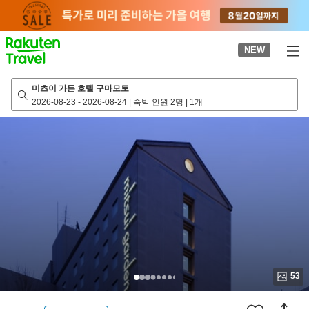
to
top
page
NEW
미츠이 가든 호텔 구마모토
2026-08-23
-
2026-08-24
|
숙박 인원 2명
|
1개
53