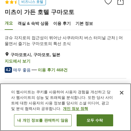
비즈니스 호텔
미츠이 가든 호텔 구마모토
개요
객실 & 숙박 상품
이용 후기
기본 정보
규슈 각지로의 접근성이 뛰어난 사쿠라마치 버스 터미널 근처 | 머
물면서 즐기는 구마모토의 특선 조식
구마모토시, 구마모토, 일본
지도에서 보기
매우 좋음
이용 후기
468
건
4.2
숙소 편의 시설/서비스
이 웹사이트는 쿠키를 사용하여 사용자 경험을 개선하고 당
주차장
레스토랑
사 웹사이트의 성능 및 트래픽을 분석합니다. 또한 당사 사이
자동판매기
회의실
트에 대한 사용자의 사용 정보를 당사의 소셜 미디어, 광고
및 분석 협력사와 공유합니다.
개인 정보 정책
홈
일본
구마모토
구마모토시
미츠이 가든 호텔 구마모토
내 개인 정보를 판매하지 않음
모두 수락
객실 보기