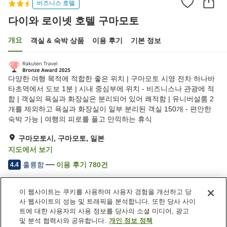
비즈니스 호텔
다이와 로이넷 호텔 구마모토
개요
객실 & 숙박 상품
이용 후기
기본 정보
다양한 여행 목적에 적합한 좋은 위치 | 구마모토 시영 전차 하나바
타초역에서 도보 1분 | 시내 중심부에 위치 - 비즈니스나 관광에 적
합 | 객실의 욕실과 화장실은 분리되어 있어 쾌적함 | 유니버설룸 2
개를 제외하고 욕실과 화장실이 일부 분리된 객실 150개 - 편안한
숙박 가능 | 여행의 피로를 풀고 만끽하는 휴식
구마모토시, 구마모토, 일본
지도에서 보기
훌륭함
이용 후기
780
건
4.4
이 웹사이트는 쿠키를 사용하여 사용자 경험을 개선하고 당
숙소 편의 시설/서비스
사 웹사이트의 성능 및 트래픽을 분석합니다. 또한 당사 사이
택배
드라이클리닝
트에 대한 사용자의 사용 정보를 당사의 소셜 미디어, 광고
모닝콜 서비스
자동판매기
및 분석 협력사와 공유합니다.
개인 정보 정책