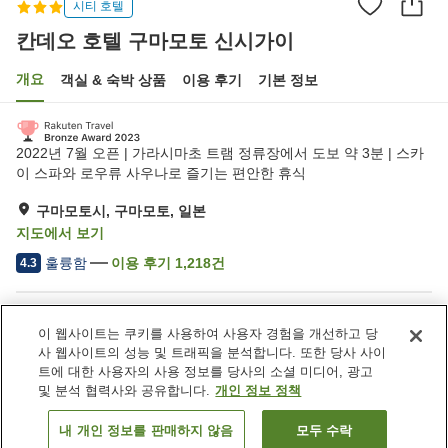
시티 호텔
칸데오 호텔 구마모토 신시가이
개요
객실 & 숙박 상품
이용 후기
기본 정보
2022년 7월 오픈 | 가라시마초 트램 정류장에서 도보 약 3분 | 스카
이 스파와 로우류 사우나로 즐기는 편안한 휴식
구마모토시, 구마모토, 일본
지도에서 보기
훌륭함
이용 후기
1,218
건
4.3
숙소 편의 시설/서비스
이 웹사이트는 쿠키를 사용하여 사용자 경험을 개선하고 당
Wi-Fi
사우나
사 웹사이트의 성능 및 트래픽을 분석합니다. 또한 당사 사이
노천탕 (온천 없음)
대욕장 (온천 없음)
트에 대한 사용자의 사용 정보를 당사의 소셜 미디어, 광고
및 분석 협력사와 공유합니다.
개인 정보 정책
홈
일본
구마모토
구마모토시
내 개인 정보를 판매하지 않음
모두 수락
객실 보기
칸데오 호텔 구마모토 신시가이