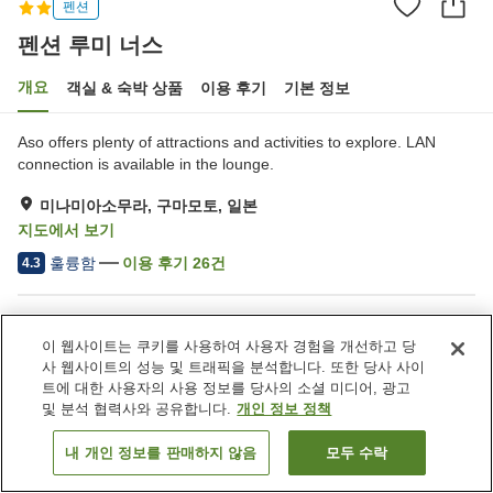
펜션
펜션 루미 너스
개요
객실 & 숙박 상품
이용 후기
기본 정보
Aso offers plenty of attractions and activities to explore. LAN
connection is available in the lounge.
미나미아소무라, 구마모토, 일본
지도에서 보기
훌륭함
이용 후기
26
건
4.3
숙소 편의 시설/서비스
이 웹사이트는 쿠키를 사용하여 사용자 경험을 개선하고 당
주차장
라운지
사 웹사이트의 성능 및 트래픽을 분석합니다. 또한 당사 사이
카페
장비 건조실
트에 대한 사용자의 사용 정보를 당사의 소셜 미디어, 광고
및 분석 협력사와 공유합니다.
개인 정보 정책
홈
일본
구마모토
미나미아소무라
펜션 루미 너스
내 개인 정보를 판매하지 않음
모두 수락
객실 보기