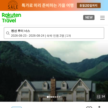
to
top
page
NEW
펜션 루미 너스
2026-08-23
-
2026-08-24
|
숙박 인원 2명
|
1개
14