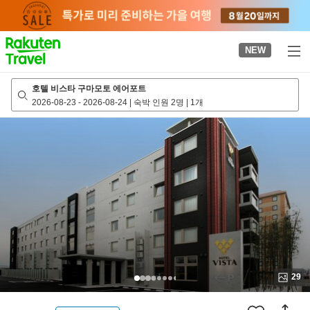
to
top
page
NEW
호텔 비스타 구마모토 에어포트
2026-08-23
-
2026-08-24
|
숙박 인원 2명
|
1개
29