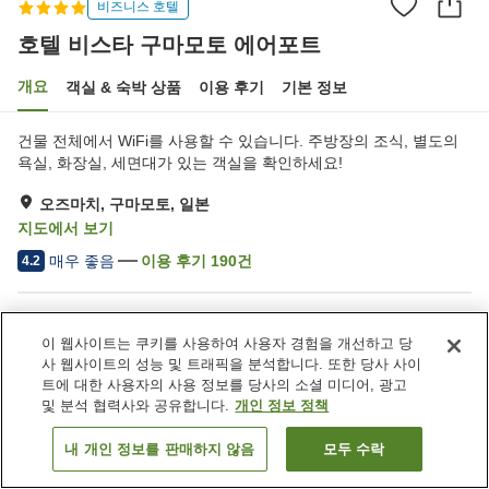
비즈니스 호텔
호텔 비스타 구마모토 에어포트
개요
객실 & 숙박 상품
이용 후기
기본 정보
건물 전체에서 WiFi를 사용할 수 있습니다. 주방장의 조식, 별도의
욕실, 화장실, 세면대가 있는 객실을 확인하세요!
오즈마치, 구마모토, 일본
지도에서 보기
매우 좋음
이용 후기
190
건
4.2
숙소 편의 시설/서비스
이 웹사이트는 쿠키를 사용하여 사용자 경험을 개선하고 당
주차장
스파 / 미용실
사 웹사이트의 성능 및 트래픽을 분석합니다. 또한 당사 사이
레스토랑
자동판매기
트에 대한 사용자의 사용 정보를 당사의 소셜 미디어, 광고
및 분석 협력사와 공유합니다.
개인 정보 정책
홈
일본
구마모토
오즈마치
호텔 비스타 구마모토 에어포트
내 개인 정보를 판매하지 않음
모두 수락
객실 보기