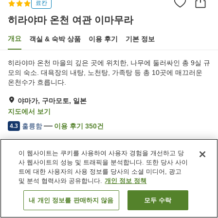
료칸
히라야마 온천 여관 이마무라
개요
객실 & 숙박 상품
이용 후기
기본 정보
히라야마 온천 마을의 깊은 곳에 위치한, 나무에 둘러싸인 총 9실 규
모의 숙소. 대욕장의 내탕, 노천탕, 가족탕 등 총 10곳에 매끄러운
온천수가 흐릅니다.
야마가, 구마모토, 일본
지도에서 보기
훌륭함
이용 후기
350
건
4.3
이 웹사이트는 쿠키를 사용하여 사용자 경험을 개선하고 당
숙소 편의 시설/서비스
사 웹사이트의 성능 및 트래픽을 분석합니다. 또한 당사 사이
주차장
자동판매기
트에 대한 사용자의 사용 정보를 당사의 소셜 미디어, 광고
상점
연회장
및 분석 협력사와 공유합니다.
개인 정보 정책
내 개인 정보를 판매하지 않음
모두 수락
객실 보기
홈
일본
구마모토
야마가
히라야마 온천 여관 이마무라