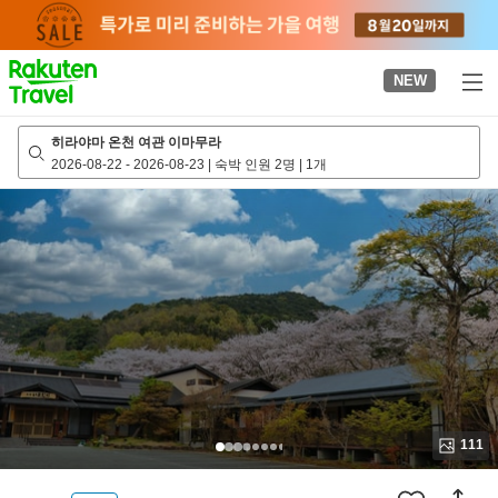
to
top
page
NEW
히라야마 온천 여관 이마무라
2026-08-22
-
2026-08-23
|
숙박 인원 2명
|
1개
111