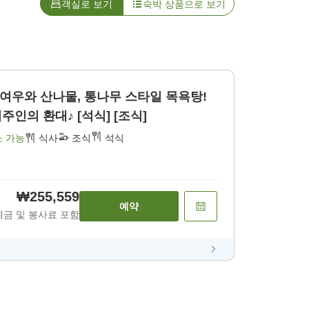
객실로 보기
숙박 상품으로 보기
산여우와 산나물, 통나무 스타일 목욕탕!
인의 환대♪ [석식] [조식]
소 가능
식사
조식
석식
₩255,559
예약
세금 및 봉사료 포함