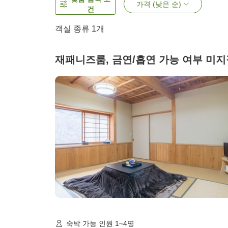
가격 (낮은 순)
건
객실 종류 1개
재패니즈룸, 금연/흡연 가능 여부 미지
숙박 가능 인원 1~4명