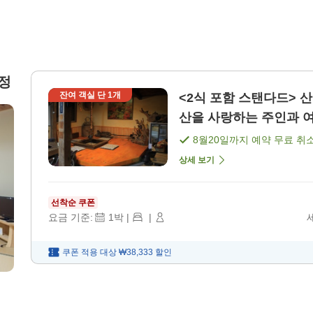
정
잔여 객실 단
1
개
<2식 포함 스탠다드> 
산을 사랑하는 주인과 여주
8월20일
까지 예약 무료 취
상세 보기
선착순 쿠폰
요금 기준:
1
박
|
|
쿠폰 적용 대상
₩38,333
할인