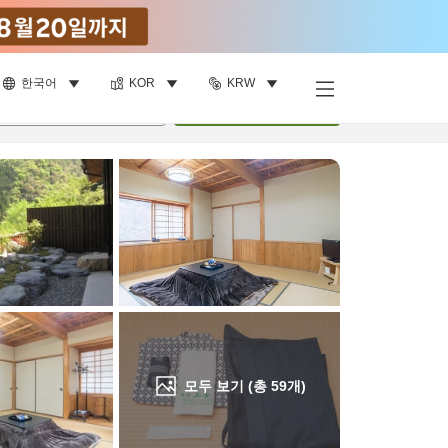
한국어
KOR
KRW
객실 보기
명
•
객실
1
개
검색
모두 보기 (총
59
개)