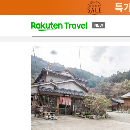
t
NEW
개요
객실 & 숙박 상품
이용 후기
편의 시설/서비스
o
p
P
a
g
e
_
s
e
a
r
c
h