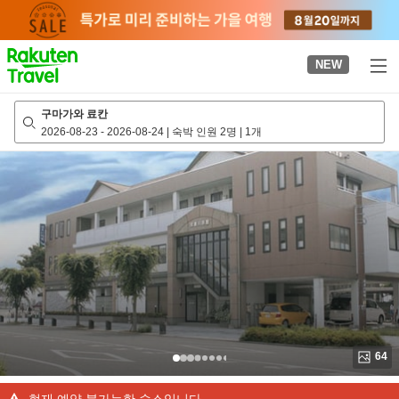
to
top
page
NEW
구마가와 료칸
2026-08-23
-
2026-08-24
|
숙박 인원 2명
|
1개
64
현재 예약 불가능한 숙소입니다.