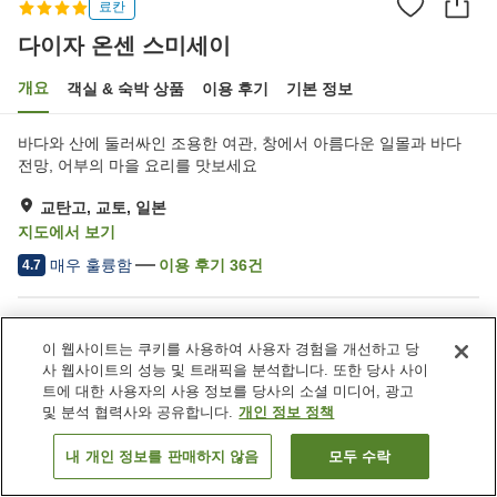
료칸
다이자 온센 스미세이
개요
객실 & 숙박 상품
이용 후기
기본 정보
바다와 산에 둘러싸인 조용한 여관, 창에서 아름다운 일몰과 바다
전망, 어부의 마을 요리를 맛보세요
교탄고, 교토, 일본
지도에서 보기
매우 훌륭함
이용 후기
36
건
4.7
숙소 편의 시설/서비스
이 웹사이트는 쿠키를 사용하여 사용자 경험을 개선하고 당
Wi-Fi
스파 / 미용실
사 웹사이트의 성능 및 트래픽을 분석합니다. 또한 당사 사이
프라이빗 다이닝
라운지
트에 대한 사용자의 사용 정보를 당사의 소셜 미디어, 광고
및 분석 협력사와 공유합니다.
개인 정보 정책
홈
일본
교토
교탄고
다이자 온센 스미세이
내 개인 정보를 판매하지 않음
모두 수락
객실 보기