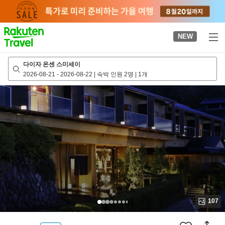
to
top
page
NEW
다이자 온센 스미세이
2026-08-21
-
2026-08-22
|
숙박 인원 2명
|
1개
107