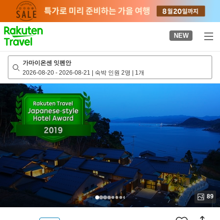
to
top
page
NEW
가마이온센 잇펜안
2026-08-20
-
2026-08-21
|
숙박 인원 2명
|
1개
89