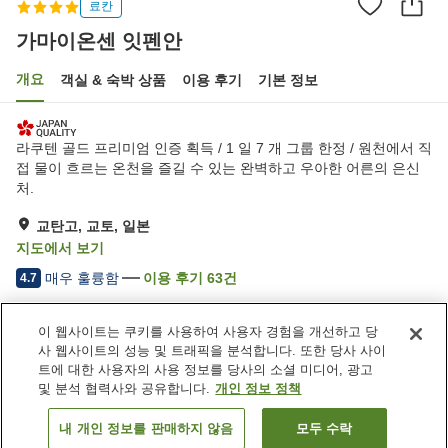
료칸
가마이온센 잇펜안
개요
객실 & 숙박 상품
이용 후기
기본 정보
라쿠텐 골드 프리미엄 인증 획득 / 1 일 7 개 그룹 한정 / 원천에서 직
접 물이 흐르는 온천을 즐길 수 있는 완벽하고 우아한 어른의 은신
처.
교탄고, 교토, 일본
지도에서 보기
매우 훌륭함
이용 후기
63
건
4.7
이 웹사이트는 쿠키를 사용하여 사용자 경험을 개선하고 당
숙소 편의 시설/서비스
사 웹사이트의 성능 및 트래픽을 분석합니다. 또한 당사 사이
송영 서비스
모닝콜 서비스
트에 대한 사용자의 사용 정보를 당사의 소셜 미디어, 광고
특별식 - 알레르기
암반욕
및 분석 협력사와 공유합니다.
개인 정보 정책
내 개인 정보를 판매하지 않음
모두 수락
객실 보기
홈
일본
교토
교탄고
가마이온센 잇펜안