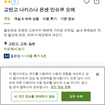
인
교탄고 나키스나 온센 민슈쿠 오에
개요
객실 & 숙박 상품
이용 후기
기본 정보
울모래로 유명한 고토비키 해변에 가까운 민박집. 실내 목욕탕은 천
연 울모래 온천. 피부가 매끈해져 대인기.
교탄고, 교토, 일본
지도에서 보기
훌륭함
이용 후기
6
건
4.3
숙소 편의 시설/서비스
이 웹사이트는 쿠키를 사용하여 사용자 경험을 개선하고 당
주차장
자동판매기
사 웹사이트의 성능 및 트래픽을 분석합니다. 또한 당사 사이
연회장
대욕장 (온천)
트에 대한 사용자의 사용 정보를 당사의 소셜 미디어, 광고
및 분석 협력사와 공유합니다.
개인 정보 정책
홈
일본
교토
교탄고
교탄고 나키스나 온센 민슈쿠 오에
내 개인 정보를 판매하지 않음
모두 수락
객실 보기