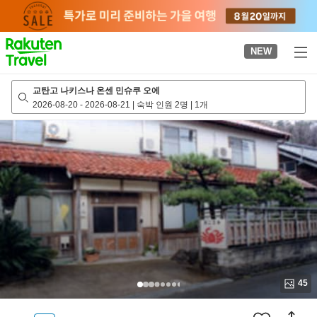
to
top
page
NEW
교탄고 나키스나 온센 민슈쿠 오에
2026-08-20
-
2026-08-21
|
숙박 인원 2명
|
1개
45