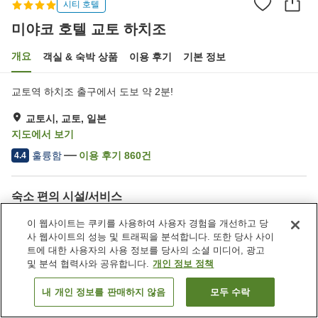
시티 호텔
미야코 호텔 교토 하치조
개요
객실 & 숙박 상품
이용 후기
기본 정보
교토역 하치조 출구에서 도보 약 2분!
교토시, 교토, 일본
지도에서 보기
훌륭함
이용 후기
860
건
4.4
숙소 편의 시설/서비스
Wi-Fi
역에서 도보 5분
이 웹사이트는 쿠키를 사용하여 사용자 경험을 개선하고 당
레스토랑
라운지
사 웹사이트의 성능 및 트래픽을 분석합니다. 또한 당사 사이
트에 대한 사용자의 사용 정보를 당사의 소셜 미디어, 광고
및 분석 협력사와 공유합니다.
개인 정보 정책
홈
일본
교토
교토시
미야코 호텔 교토 하치조
내 개인 정보를 판매하지 않음
모두 수락
객실 보기