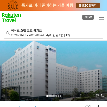
to
top
page
NEW
미야코 호텔 교토 하치조
2026-08-23
-
2026-08-24
|
숙박 인원 2명
|
1개
41