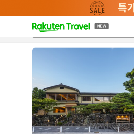
t
NEW
개요
객실 & 숙박 상품
이용 후기
편의 시설/서비스
o
p
P
a
g
e
_
s
e
a
r
c
h