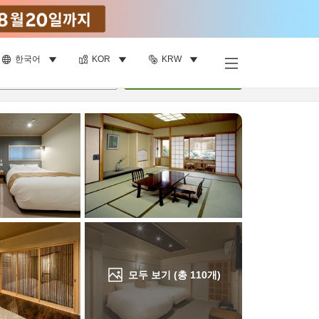
한국어
KOR
KRW
객실 보기
명
•
객실
1
개
검색
모두 보기 (총
110
개)