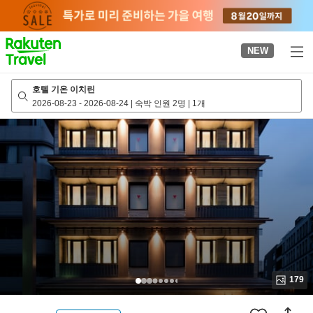
to
top
page
NEW
호텔 기온 이치린
2026-08-23
-
2026-08-24
|
숙박 인원 2명
|
1개
179