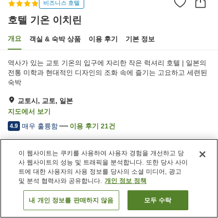
비즈니스 호텔
호텔 기온 이치린
개요
객실 & 숙박 상품
이용 후기
기본 정보
역사가 있는 교토 기온의 입구에 자리한 작은 럭셔리 호텔 | 일본의
전통 미학과 현대적인 디자인의 조화 속에 즐기는 고요하고 세련된
숙박
교토시, 교토, 일본
지도에서 보기
매우 훌륭함
이용 후기
21
건
4.9
이 웹사이트는 쿠키를 사용하여 사용자 경험을 개선하고 당
숙소 편의 시설/서비스
사 웹사이트의 성능 및 트래픽을 분석합니다. 또한 당사 사이
제트 욕조
암반욕
트에 대한 사용자의 사용 정보를 당사의 소셜 미디어, 광고
사우나
라운지
및 분석 협력사와 공유합니다.
개인 정보 정책
내 개인 정보를 판매하지 않음
모두 수락
객실 보기
홈
일본
교토
교토시
호텔 기온 이치린