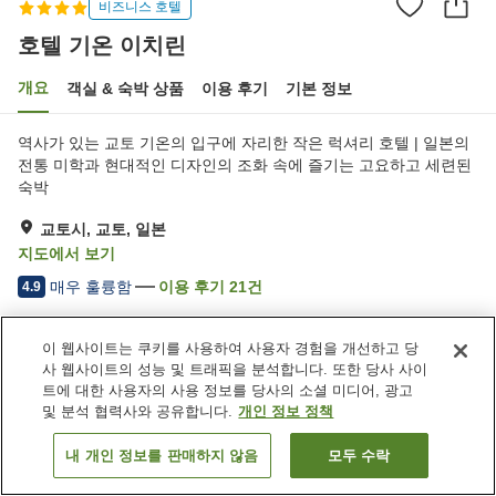
비즈니스 호텔
호텔 기온 이치린
개요
객실 & 숙박 상품
이용 후기
기본 정보
역사가 있는 교토 기온의 입구에 자리한 작은 럭셔리 호텔 | 일본의
전통 미학과 현대적인 디자인의 조화 속에 즐기는 고요하고 세련된
숙박
교토시, 교토, 일본
지도에서 보기
매우 훌륭함
이용 후기
21
건
4.9
이 웹사이트는 쿠키를 사용하여 사용자 경험을 개선하고 당
숙소 편의 시설/서비스
사 웹사이트의 성능 및 트래픽을 분석합니다. 또한 당사 사이
제트 욕조
암반욕
트에 대한 사용자의 사용 정보를 당사의 소셜 미디어, 광고
사우나
라운지
및 분석 협력사와 공유합니다.
개인 정보 정책
내 개인 정보를 판매하지 않음
모두 수락
객실 보기
홈
일본
교토
교토시
호텔 기온 이치린