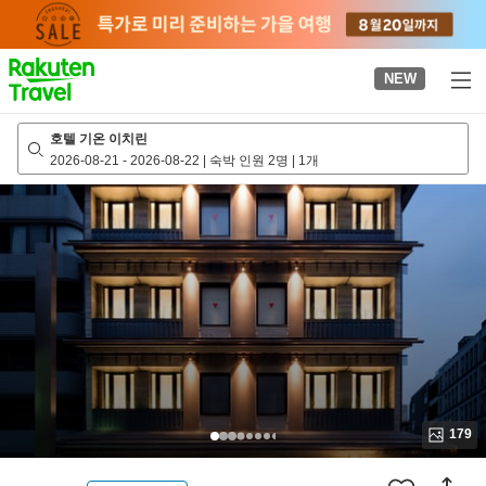
to
top
page
NEW
호텔 기온 이치린
2026-08-21
-
2026-08-22
|
숙박 인원 2명
|
1개
179