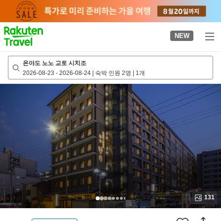
to
top
page
NEW
온야도 노노 교토 시치조
2026-08-23
-
2026-08-24
|
숙박 인원 2명
|
1개
131