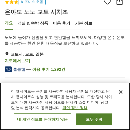
비즈니스 호텔
온야도 노노 교토 시치조
개요
객실 & 숙박 상품
이용 후기
기본 정보
노노에 들어가 신발을 벗고 편안함을 느껴보세요. 다양한 온수 온도
를 제공하는 천연 온천 대욕장을 보유하고 있습니다.
교토시, 교토, 일본
지도에서 보기
훌륭함
이용 후기
1,292
건
4.6
숙소 편의 시설/서비스
이 웹사이트는 쿠키를 사용하여 사용자 경험을 개선하고 당
주차장
사우나
사 웹사이트의 성능 및 트래픽을 분석합니다. 또한 당사 사이
레스토랑
자동판매기
트에 대한 사용자의 사용 정보를 당사의 소셜 미디어, 광고
및 분석 협력사와 공유합니다.
개인 정보 정책
홈
일본
교토
교토시
온야도 노노 교토 시치조
내 개인 정보를 판매하지 않음
모두 수락
객실 보기