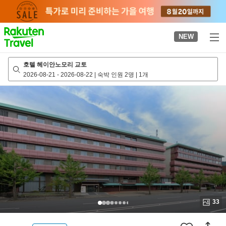
to
top
page
NEW
호텔 헤이안노모리 교토
2026-08-21
-
2026-08-22
|
숙박 인원 2명
|
1개
33