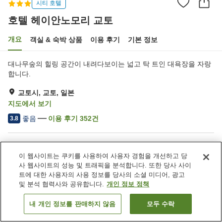
시티 호텔
호텔 헤이안노모리 교토
개요
객실 & 숙박 상품
이용 후기
기본 정보
대나무숲의 힐링 공간이 내려다보이는 넓고 탁 트인 대욕장을 자랑
합니다.
교토시, 교토, 일본
지도에서 보기
좋음
이용 후기
352
건
3.8
숙소 편의 시설/서비스
이 웹사이트는 쿠키를 사용하여 사용자 경험을 개선하고 당
주차장
스파 / 미용실
사 웹사이트의 성능 및 트래픽을 분석합니다. 또한 당사 사이
레스토랑
카페
트에 대한 사용자의 사용 정보를 당사의 소셜 미디어, 광고
및 분석 협력사와 공유합니다.
개인 정보 정책
홈
일본
교토
교토시
호텔 헤이안노모리 교토
내 개인 정보를 판매하지 않음
모두 수락
객실 보기