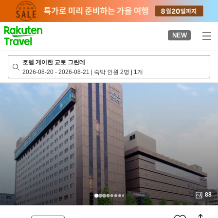
to
top
page
NEW
호텔 게이한 교토 그란데
2026-08-20
-
2026-08-21
|
숙박 인원 2명
|
1개
88