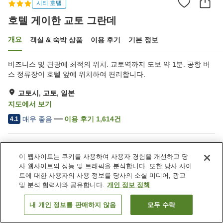
시티 호텔
호텔 게이한 교토 그란데
개요
객실 & 숙박 상품
이용 후기
기본 정보
비즈니스 및 관광에 최적의 위치. 교토역까지 도보 약 1분. 공항 버
스 정류장이 호텔 앞에 위치하여 편리합니다.
교토시, 교토, 일본
지도에서 보기
매우 좋음
이용 후기
1,614
건
4.1
숙소 편의 시설/서비스
이 웹사이트는 쿠키를 사용하여 사용자 경험을 개선하고 당
스파 / 미용실
레스토랑
사 웹사이트의 성능 및 트래픽을 분석합니다. 또한 당사 사이
자동판매기
회의실
트에 대한 사용자의 사용 정보를 당사의 소셜 미디어, 광고
및 분석 협력사와 공유합니다.
개인 정보 정책
홈
일본
교토
교토시
호텔 게이한 교토 그란데
내 개인 정보를 판매하지 않음
모두 수락
객실 보기