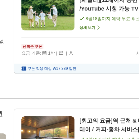
[패밀리][12세까지 동반
/YouTube 시청 가능 T
8월18일
까지 예약 무료 취
상세 보기
 없
선착순 쿠폰
요금 기준:
1
박
|
|
쿠폰 적용 대상
₩17,389
할인
윈
[최고의 요금]역 근처 
테이 / 커피·홍차 서비스[