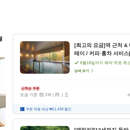
블
[최고의 요금]역 근처 
테이 / 커피·홍차 서비스[
8월18일
까지 예약 무료 취
상세 보기
선착순 쿠폰
요금 기준:
1
박
|
|
쿠폰 적용 대상
₩11,458
할인