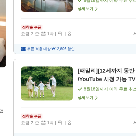
8월18일
까지 예약 무료 취
상세 보기
선착순 쿠폰
요금 기준:
1
박
|
|
쿠폰 적용 대상
₩12,806
할인
[패밀리][12세까지 동반
/YouTube 시청 가능 T
8월18일
까지 예약 무료 취
상세 보기
 없
선착순 쿠폰
요금 기준:
1
박
|
|