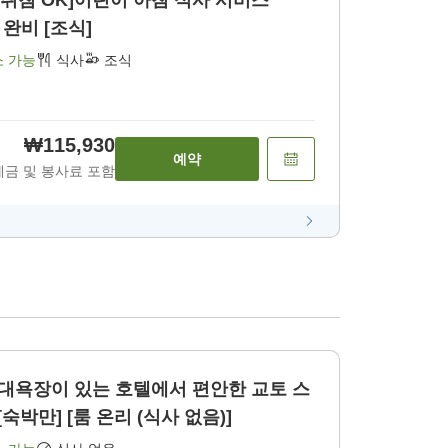
 취침 OK]어린이 아침 식사 서비스
V 완비 [조식]
소 가능
식사
조식
₩115,930
예약
세금 및 봉사료 포함
& 대욕장이 있는 호텔에서 편안한 교토 스
숙박만] [룸 온리 (식사 없음)]