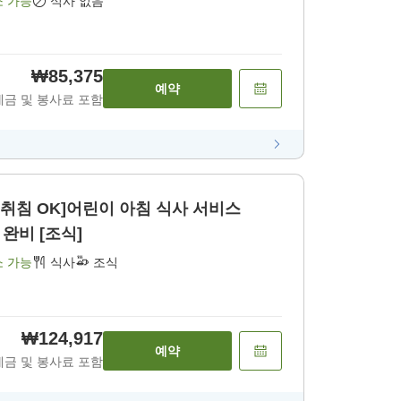
소 가능
식사 없음
₩85,375
예약
세금 및 봉사료 포함
 취침 OK]어린이 아침 식사 서비스
V 완비 [조식]
소 가능
식사
조식
₩124,917
예약
세금 및 봉사료 포함