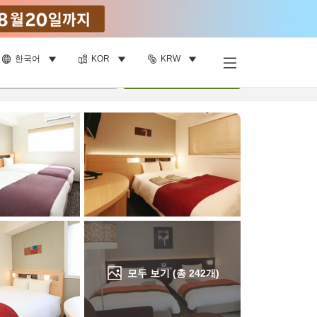
한국어
KOR
KRW
객실 보기
명
•
객실
1
개
검색
모두 보기 (총
242
개)