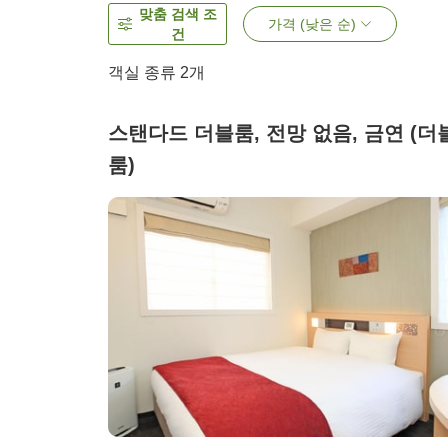
맞춤 검색 조
가격 (낮은 순)
건
객실 종류
2
개
스탠다드 더블룸, 전망 없음, 금연 (더
룸)