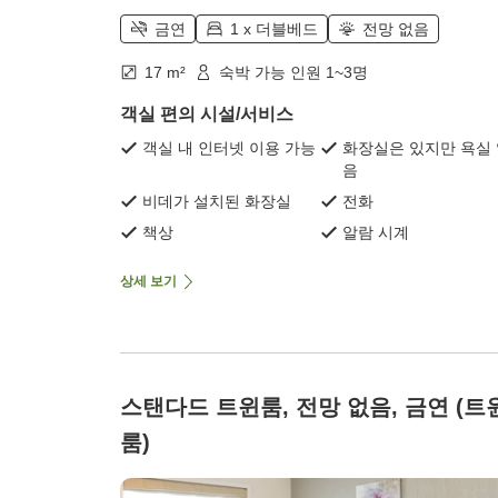
금연
1 x 더블베드
전망 없음
17 m²
숙박 가능 인원 1~3명
객실 편의 시설/서비스
객실 내 인터넷 이용 가능
화장실은 있지만 욕실
음
비데가 설치된 화장실
전화
책상
알람 시계
상세 보기
스탠다드 트윈룸, 전망 없음, 금연 (트
룸)