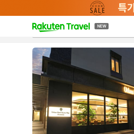
t
NEW
개요
객실 & 숙박 상품
이용 후기
하이라이트
편의 시설/
o
p
P
a
g
e
_
s
e
a
r
c
h