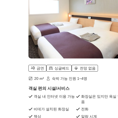
금연
싱글베드
전망 없음
20 m²
숙박 가능 인원 1~4명
객실 편의 시설/서비스
객실 내 인터넷 이용 가능
화장실은 있지만 욕실
음
비데가 설치된 화장실
전화
책상
알람 시계