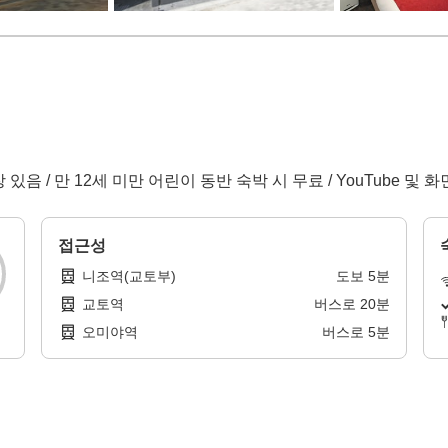
 있음 / 만 12세 미만 어린이 동반 숙박 시 무료 / YouTube 및
접근성
니조역(교토부)
도보
5
분
교토역
버스로
20
분
오미야역
버스로
5
분