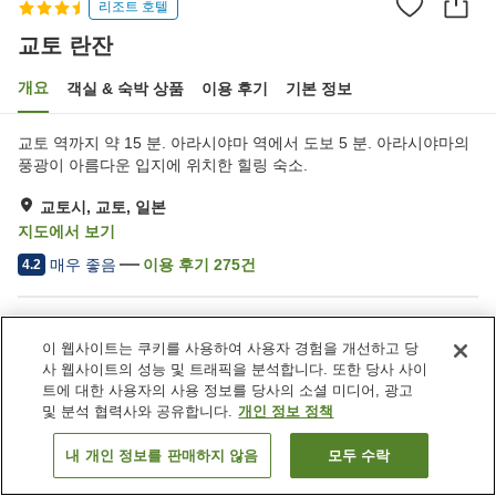
리조트 호텔
교토 란잔
개요
객실 & 숙박 상품
이용 후기
기본 정보
교토 역까지 약 15 분. 아라시야마 역에서 도보 5 분. 아라시야마의
풍광이 아름다운 입지에 위치한 힐링 숙소.
교토시, 교토, 일본
지도에서 보기
매우 좋음
이용 후기
275
건
4.2
숙소 편의 시설/서비스
이 웹사이트는 쿠키를 사용하여 사용자 경험을 개선하고 당
주차장
스파 / 미용실
사 웹사이트의 성능 및 트래픽을 분석합니다. 또한 당사 사이
레스토랑
자동판매기
트에 대한 사용자의 사용 정보를 당사의 소셜 미디어, 광고
및 분석 협력사와 공유합니다.
개인 정보 정책
홈
일본
교토
교토시
교토 란잔
내 개인 정보를 판매하지 않음
모두 수락
객실 보기