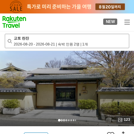
to
top
page
NEW
교토 란잔
2026-08-20
-
2026-08-21
|
숙박 인원 2명
|
1개
123