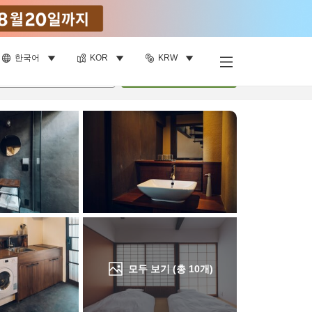
한국어
KOR
KRW
객실 보기
명
•
객실
1
개
검색
모두 보기 (총
10
개)