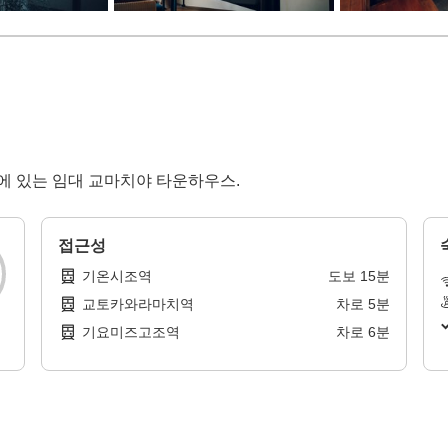
역에 있는 임대 교마치야 타운하우스.
접근성
기온시조역
도보
15
분
교토카와라마치역
차로
5
분
기요미즈고조역
차로
6
분