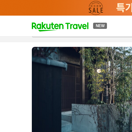
t
NEW
개요
객실 & 숙박 상품
이용 후기
하이라이트
편의 시설/
o
p
P
a
g
e
_
s
e
a
r
c
h