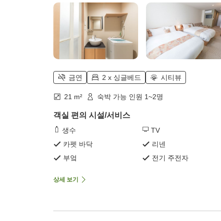
금연
2 x 싱글베드
시티뷰
21 m²
숙박 가능 인원 1~2명
객실 편의 시설/서비스
생수
TV
카펫 바닥
리넨
부엌
전기 주전자
상세 보기