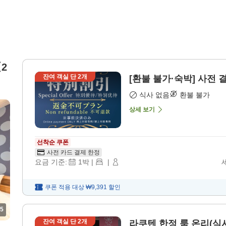
2
잔여 객실 단
2
개
[환불 불가
식사 없음
환불 불가
상세 보기
선착순 쿠폰
사전 카드 결제 한정
요금 기준:
1
박
|
|
쿠폰 적용 대상
₩9,391
할인
5
잔여 객실 단
2
개
라쿠텐 한정 룸 온리(식사 없음) 숙박