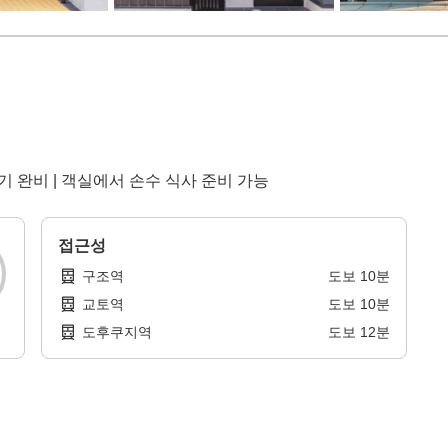
탁기 완비 | 객실에서 손수 식사 준비 가능
접근성
구조역
도보
10
분
교토역
도보
10
분
도후쿠지역
도보
12
분