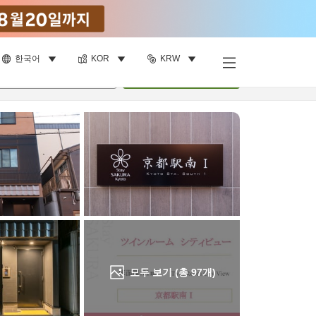
한국어
KOR
KRW
객실 보기
명
•
객실
1
개
검색
모두 보기 (총
97
개)