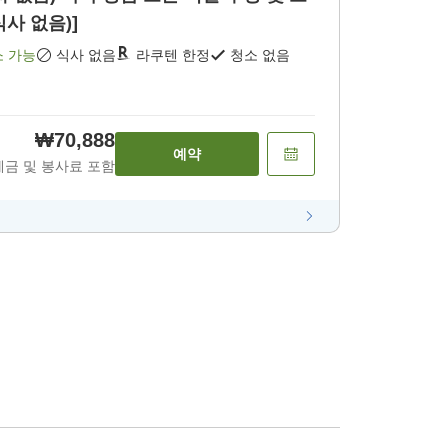
식사 없음)]
소 가능
식사 없음
라쿠텐 한정
청소 없음
₩70,888
예약
세금 및 봉사료 포함