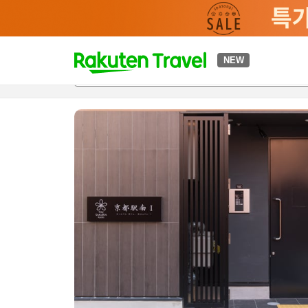
t
NEW
개요
객실 & 숙박 상품
이용 후기
하이라이트
편의 시설/
o
p
P
a
g
e
_
s
e
a
r
c
h