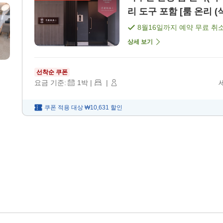
리 도구 포함 [룸 온리 (
8월16일
까지 예약 무료 취
상세 보기
선착순 쿠폰
요금 기준:
1
박
|
|
쿠폰 적용 대상
₩10,631
할인