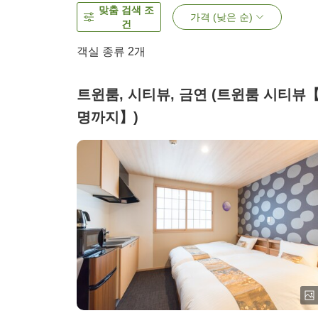
맞춤 검색 조
가격 (낮은 순)
건
객실 종류
2
개
트윈룸, 시티뷰, 금연 (트윈룸 시티뷰【
명까지】)