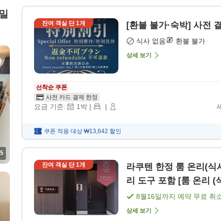
패밀
잔여 객실 단
1
개
[환불 불가
식사 없음
환불 불가
상세 보기
선착순 쿠폰
사전 카드 결제 한정
요금 기준:
1
박
|
|
쿠폰 적용 대상
₩13,642
할인
5
잔여 객실 단
1
개
라쿠텐 한정 룸 온리(식사 없음) 숙박
리 도구 포함 [룸 온리 (
8월16일
까지 예약 무료 취
상세 보기