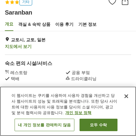
기타
Saranban
개요
객실 & 숙박 상품
이용 후기
기본 정보
교토시, 교토, 일본
지도에서 보기
숙소 편의 시설/서비스
레스토랑
공용 부엌
택배
드라이클리닝
홈
일본
교토
교토시
Saranban
이 웹사이트는 쿠키를 사용하여 사용자 경험을 개선하고 당
사 웹사이트의 성능 및 트래픽을 분석합니다. 또한 당사 사이
트에 대한 사용자의 사용 정보를 당사의 소셜 미디어, 광고
및 분석 협력사와 공유합니다.
개인 정보 정책
내 개인 정보를 판매하지 않음
모두 수락
객실 보기