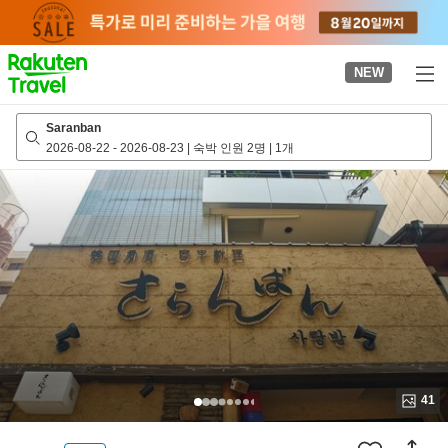
to
top
page
NEW
Saranban
2026-08-22
-
2026-08-23
|
숙박 인원 2명
|
1개
41