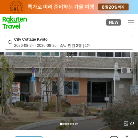
to
top
page
NEW
City Cottage Kyoto
2026-08-24
-
2026-08-25
|
숙박 인원 2명
|
1개
23