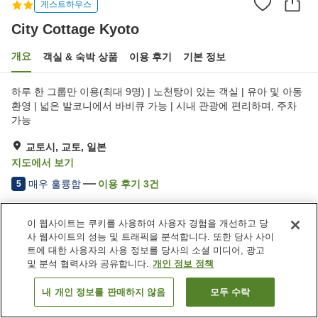
게스트하우스
City Cottage Kyoto
개요
객실 & 숙박 상품
이용 후기
기본 정보
하루 한 그룹만 이용(최대 9명) | 노천탕이 있는 객실 | 유아 및 아동
환영 | 넓은 발코니에서 바비큐 가능 | 시내 관광에 편리하며, 주차
가능
교토시, 교토, 일본
지도에서 보기
매우 훌륭함
이용 후기
3
건
5
이 웹사이트는 쿠키를 사용하여 사용자 경험을 개선하고 당
숙소 편의 시설/서비스
사 웹사이트의 성능 및 트래픽을 분석합니다. 또한 당사 사이
Wi-Fi
완전 금연
트에 대한 사용자의 사용 정보를 당사의 소셜 미디어, 광고
지정된 흡연 공간
자동판매기
및 분석 협력사와 공유합니다.
개인 정보 정책
내 개인 정보를 판매하지 않음
모두 수락
객실 보기
홈
일본
교토
교토시
City Cottage Kyoto