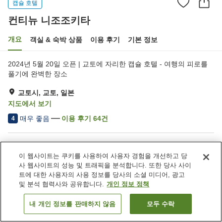
캡슐 호텔
컨티뉴 니조조키타
개요
객실 & 숙박 상품
이용 후기
기본 정보
2024년 5월 20일 오픈 | 교토에 자리한 캡슐 호텔 - 여행의 피로를
풀기에 완벽한 장소
교토시, 교토, 일본
지도에서 보기
매우 좋음
이용 후기
64
건
4
숙소 편의 시설/서비스
이 웹사이트는 쿠키를 사용하여 사용자 경험을 개선하고 당
다목적실
세탁 (유료)
사 웹사이트의 성능 및 트래픽을 분석합니다. 또한 당사 사이
트에 대한 사용자의 사용 정보를 당사의 소셜 미디어, 광고
및 분석 협력사와 공유합니다.
개인 정보 정책
홈
일본
교토
교토시
컨티뉴 니조조키타
내 개인 정보를 판매하지 않음
모두 수락
객실 보기