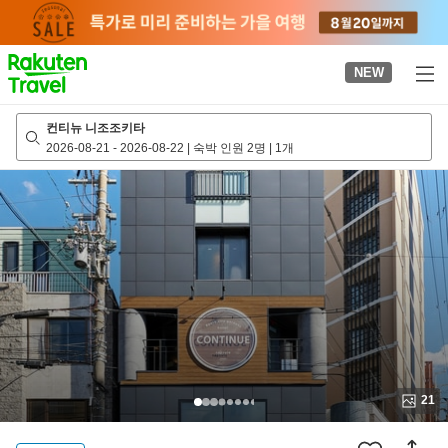
to
top
page
NEW
컨티뉴 니조조키타
2026-08-21
-
2026-08-22
|
숙박 인원 2명
|
1개
21