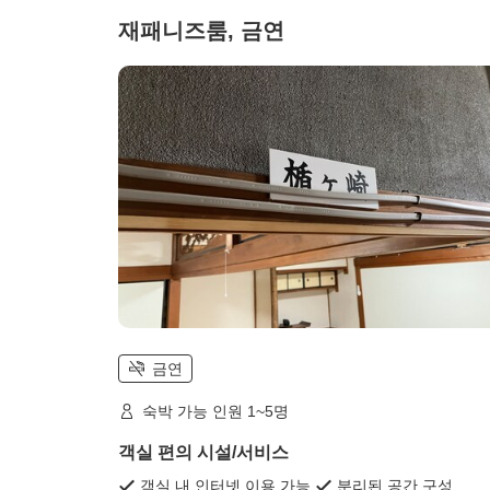
재패니즈룸, 금연
금연
숙박 가능 인원 1~5명
객실 편의 시설/서비스
객실 내 인터넷 이용 가능
분리된 공간 구성