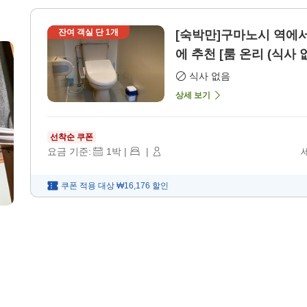
잔여 객실 단
1
개
[숙박만]구마노시 역에서
에 추천 [룸 온리 (식사 
식사 없음
상세 보기
선착순 쿠폰
요금 기준:
1
박
|
|
쿠폰 적용 대상
₩16,176
할인