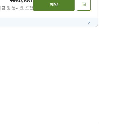
₩80,881
예약
세금 및 봉사료 포함