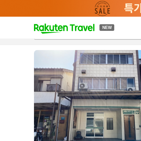
t
NEW
개요
객실 & 숙박 상품
이용 후기
편의 시설/서비스
o
p
P
a
g
e
_
s
e
a
r
c
h