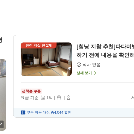
명
잔여 객실 단
1
개
[침낭 지참 추천]다다미방
하기 전에 내용을 확인해 
식사 없음
상세 보기
선착순 쿠폰
요금 기준:
1
박
|
|
쿠폰 적용 대상
₩4,044
할인
2