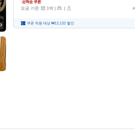
선착순 쿠폰
요금 기준:
1
박
|
|
쿠폰 적용 대상
₩12,132
할인
3