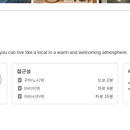
ou can live like a local in a warm and welcoming atmosphere.
접근성
구마노시역
도보
2
분
아리이역
차로
6
분
아타시카역
차로
15
분