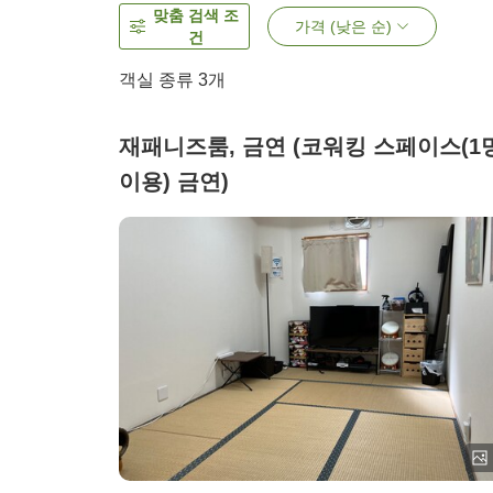
맞춤 검색 조
가격 (낮은 순)
건
객실 종류
3
개
재패니즈룸, 금연 (코워킹 스페이스(1
이용) 금연)