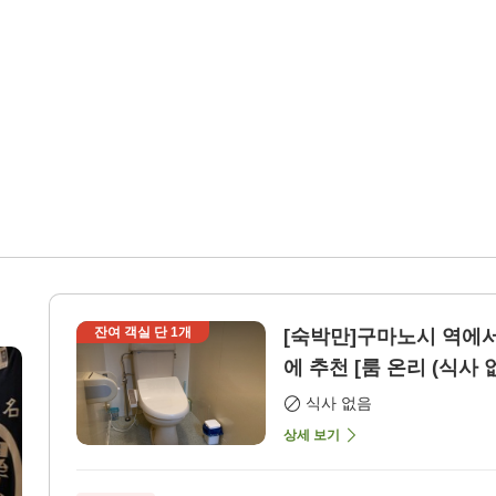
잔여 객실 단
1
개
[숙박만]구마노시 역에서
에 추천 [룸 온리 (식사 
식사 없음
상세 보기