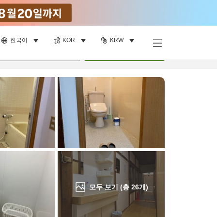
한국어
KOR
KRW
객실 보기
명
•
객실
1
개
검색
모두 보기 (총
26
개)