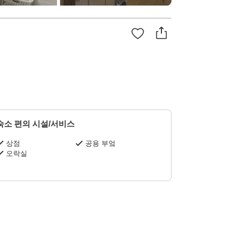
숙소 편의 시설/서비스
상점
공용 부엌
오락실