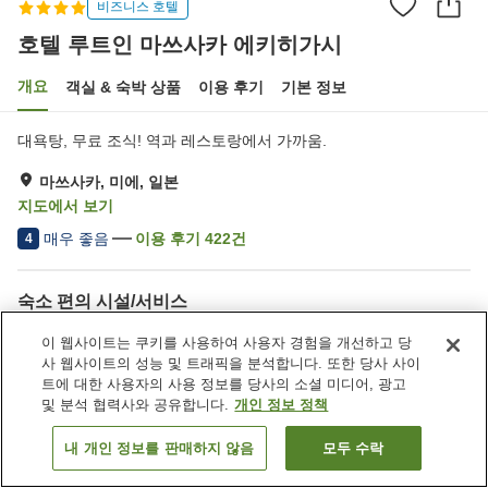
비즈니스 호텔
호텔 루트인 마쓰사카 에키히가시
개요
객실 & 숙박 상품
이용 후기
기본 정보
대욕탕, 무료 조식! 역과 레스토랑에서 가까움.
마쓰사카, 미에, 일본
지도에서 보기
매우 좋음
이용 후기
422
건
4
숙소 편의 시설/서비스
주차장
스파 / 미용실
이 웹사이트는 쿠키를 사용하여 사용자 경험을 개선하고 당
레스토랑
자동판매기
사 웹사이트의 성능 및 트래픽을 분석합니다. 또한 당사 사이
트에 대한 사용자의 사용 정보를 당사의 소셜 미디어, 광고
및 분석 협력사와 공유합니다.
개인 정보 정책
홈
일본
미에
마쓰사카
호텔 루트인 마쓰사카 에키히가시
내 개인 정보를 판매하지 않음
모두 수락
객실 보기