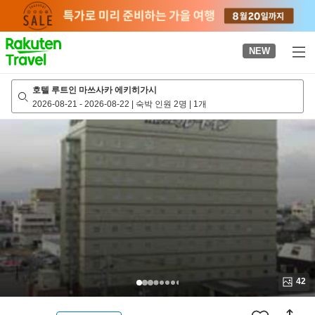
to
top
page
NEW
호텔 루트인 마쓰사카 에키히가시
2026-08-21
-
2026-08-22
|
숙박 인원 2명
|
1개
42