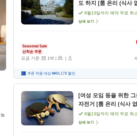
도 하지 [룸 온리 (식사
8월13일
까지 예약 무료 취
상세 보기
Seasonal Sale
선착순 쿠폰
요금 기준:
1
박
|
|
쿠폰 적용 대상
₩88,178
할인
[여성 모임 등을 위한 그
자전거 [룸 온리 (식사 없
8월13일
까지 예약 무료 취
가능
상세 보기