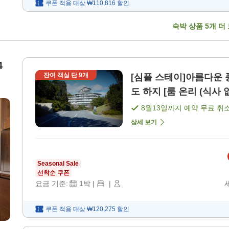
쿠폰 적용 대상
₩110,816
할인
숙박 상품
5
개 더
4
잔여 객실 단
9
개
[심플 스테이]아름다운 
도 하지 [룸 온리 (식사
8월13일
까지 예약 무료 취
상세 보기
Seasonal Sale
선착순 쿠폰
요금 기준:
1
박
|
|
쿠폰 적용 대상
₩120,275
할인