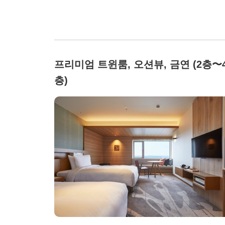
프리미엄 트윈룸, 오션뷰, 금연 (2층〜
층)