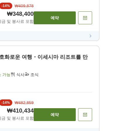
₩409,878
-
14
%
₩348,400
예약
세금 및 봉사료 포함
의 호화로운 여행・이세시마 리조트를 만
소 가능
식사
조식
₩482,859
-
14
%
₩410,434
예약
세금 및 봉사료 포함