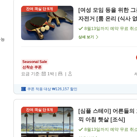
잔여 객실 단
9
개
[여성 모임 등을 위한 그
자전거 [룸 온리 (식사 없
8월13일
까지 예약 무료 취
상세 보기
가능
Seasonal Sale
선착순 쿠폰
요금 기준:
1
박
|
|
쿠폰 적용 대상
₩126,157
할인
잔여 객실 단
9
개
[심플 스테이] 어른들
끽 아침 햇살 [조식]
8월13일
까지 예약 무료 취