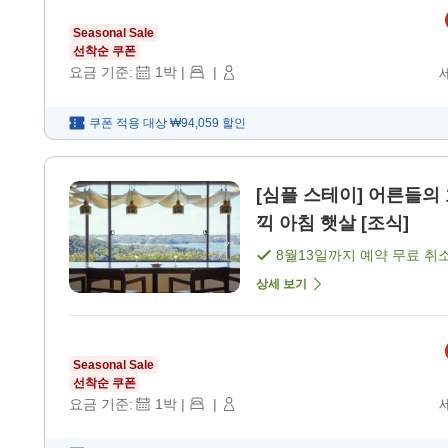
Seasonal Sale
선착순 쿠폰
요금 기준:
1
박
|
|
쿠폰 적용 대상
₩94,059
할인
[심플 스테이] 어른들
끽 아침 햇살 [조식]
8월13일
까지 예약 무료 취
상세 보기
Seasonal Sale
선착순 쿠폰
요금 기준:
1
박
|
|