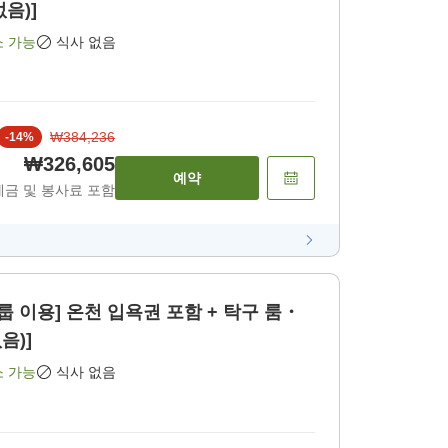
 없음)]
소 가능
식사 없음
₩384,236
-
14
%
₩326,605
예약
세금 및 봉사료 포함
룹 이용] 온천 입욕권 포함 + 탁구 룸・
음)]
소 가능
식사 없음