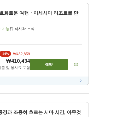
의 호화로운 여행・이세시마 리조트를 만
소 가능
식사
조식
₩482,859
-
14
%
₩410,434
예약
세금 및 봉사료 포함
풍경과 조용히 흐르는 시마 시간, 아무것