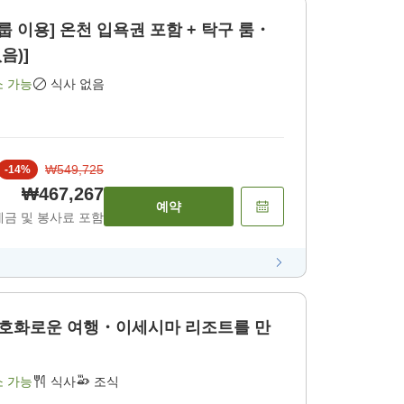
룹 이용] 온천 입욕권 포함 + 탁구 룸・
음)]
소 가능
식사 없음
₩549,725
-
14
%
₩467,267
예약
세금 및 봉사료 포함
의 호화로운 여행・이세시마 리조트를 만
소 가능
식사
조식