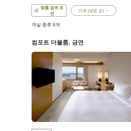
맞춤 검색 조
가격 (낮은 순)
건
객실 종류
6
개
컴포트 더블룸, 금연