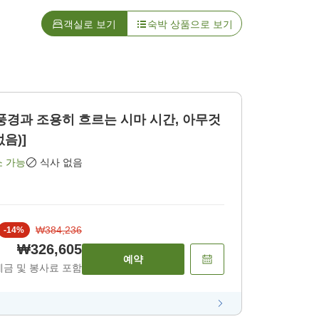
객실로 보기
숙박 상품으로 보기
풍경과 조용히 흐르는 시마 시간, 아무것
 없음)]
소 가능
식사 없음
₩384,236
-
14
%
₩326,605
예약
세금 및 봉사료 포함