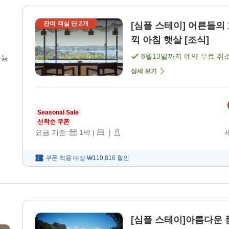
잔여 객실 단
2
개
[심플 스테이] 어른들
끽 아침 햇살 [조식]
8월13일
까지 예약 무료 취
가능
상세 보기
Seasonal Sale
선착순 쿠폰
요금 기준:
1
박
|
|
쿠폰 적용 대상
₩110,816
할인
[심플 스테이]아름다운 