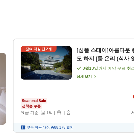
잔여 객실 단
2
개
[심플 스테이]아름다운 
도 하지 [룸 온리 (식사
8월13일
까지 예약 무료 취
상세 보기
Seasonal Sale
선착순 쿠폰
요금 기준:
1
박
|
|
쿠폰 적용 대상
₩88,178
할인