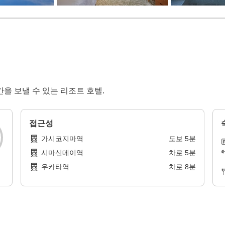
을 보낼 수 있는 리조트 호텔.
접근성
가시코지마역
도보
5
분
시마신메이역
차로
5
분
우카타역
차로
8
분