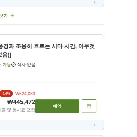
 보기
풍경과 조용히 흐르는 시마 시간, 아무것
 없음)]
소 가능
식사 없음
₩524,083
-
14
%
₩445,472
예약
세금 및 봉사료 포함