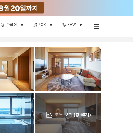
한국어
KOR
KRW
객실 보기
명
•
객실
1
개
검색
모두 보기 (총
56
개)