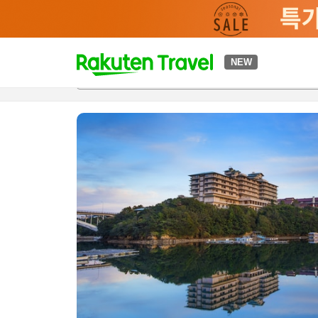
t
NEW
개요
객실 & 숙박 상품
이용 후기
하이라이트
편의 시설/
o
p
P
a
g
e
_
s
e
a
r
c
h