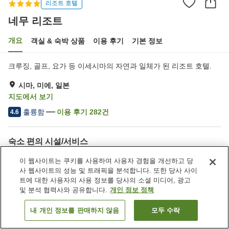
리조트 호텔
네무 리조트
개요
객실 & 숙박 상품
이용 후기
기본 정보
크루징, 골프, 요가 등 이세시마의 자연과 일체가 된 리조트 호텔.
시마, 미에, 일본
지도에서 보기
훌륭함
이용 후기
282
건
4.6
숙소 편의 시설/서비스
Wi-Fi
건물 내에 온천 있음
이 웹사이트는 쿠키를 사용하여 사용자 경험을 개선하고 당
라운지
지정된 흡연 공간
사 웹사이트의 성능 및 트래픽을 분석합니다. 또한 당사 사이
트에 대한 사용자의 사용 정보를 당사의 소셜 미디어, 광고
및 분석 협력사와 공유합니다.
개인 정보 정책
홈
일본
미에
시마
네무 리조트
내 개인 정보를 판매하지 않음
모두 수락
객실 보기