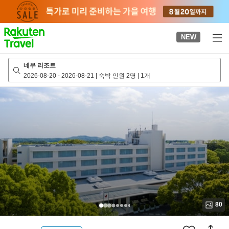
to
top
page
NEW
네무 리조트
2026-08-20
-
2026-08-21
|
숙박 인원 2명
|
1개
80