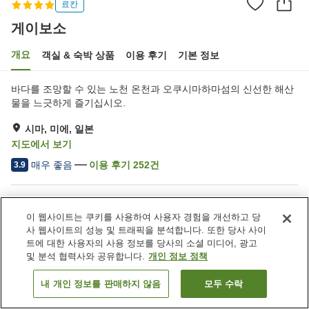
료칸
게이보소
개요
객실 & 숙박 상품
이용 후기
기본 정보
바다를 조망할 수 있는 노천 온천과 오쿠시마하마섬의 신선한 해산
물을 느긋하게 즐기십시오.
시마, 미에, 일본
지도에서 보기
매우 좋음
이용 후기
252
건
3.9
숙소 편의 시설/서비스
이 웹사이트는 쿠키를 사용하여 사용자 경험을 개선하고 당
주차장
제트 욕조
사 웹사이트의 성능 및 트래픽을 분석합니다. 또한 당사 사이
암반욕
스파 / 미용실
트에 대한 사용자의 사용 정보를 당사의 소셜 미디어, 광고
및 분석 협력사와 공유합니다.
개인 정보 정책
홈
일본
미에
시마
게이보소
내 개인 정보를 판매하지 않음
모두 수락
객실 보기