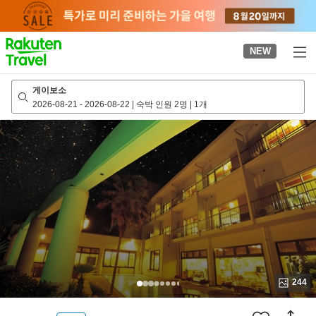
to
top
page
NEW
게이보소
2026-08-21
-
2026-08-22
|
숙박 인원 2명
|
1개
244