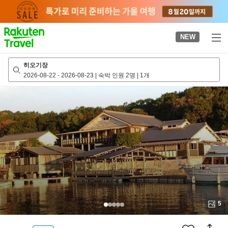
to
top
page
NEW
히오기장
2026-08-22
-
2026-08-23
|
숙박 인원 2명
|
1개
5