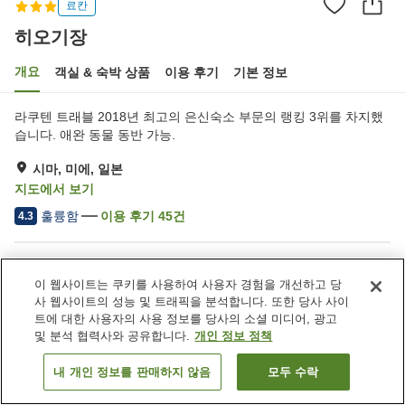
료칸
히오기장
개요
객실 & 숙박 상품
이용 후기
기본 정보
라쿠텐 트래블 2018년 최고의 은신숙소 부문의 랭킹 3위를 차지했
습니다. 애완 동물 동반 가능.
시마, 미에, 일본
지도에서 보기
훌륭함
이용 후기
45
건
4.3
숙소 편의 시설/서비스
이 웹사이트는 쿠키를 사용하여 사용자 경험을 개선하고 당
주차장
스파 / 미용실
사 웹사이트의 성능 및 트래픽을 분석합니다. 또한 당사 사이
카페
건물 내에서 반려동물 동반
트에 대한 사용자의 사용 정보를 당사의 소셜 미디어, 광고
가능
및 분석 협력사와 공유합니다.
개인 정보 정책
내 개인 정보를 판매하지 않음
모두 수락
객실 보기
홈
일본
미에
시마
히오기장