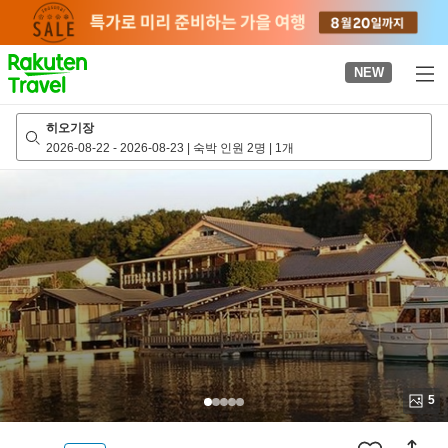
to
top
page
NEW
히오기장
2026-08-22
-
2026-08-23
|
숙박 인원 2명
|
1개
5