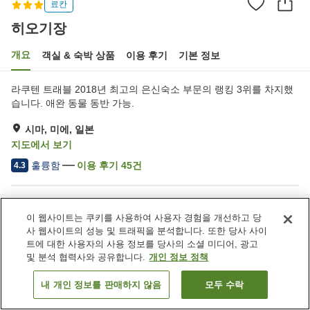
료칸
히오기장
개요
객실 & 숙박 상품
이용 후기
기본 정보
라쿠텐 트래블 2018년 최고의 은신숙소 부문의 랭킹 3위를 차지했
습니다. 애완 동물 동반 가능.
시마, 미에, 일본
지도에서 보기
훌륭함
이용 후기
45
건
4.3
숙소 편의 시설/서비스
이 웹사이트는 쿠키를 사용하여 사용자 경험을 개선하고 당
주차장
스파 / 미용실
사 웹사이트의 성능 및 트래픽을 분석합니다. 또한 당사 사이
카페
건물 내에서 반려동물 동반
트에 대한 사용자의 사용 정보를 당사의 소셜 미디어, 광고
가능
및 분석 협력사와 공유합니다.
개인 정보 정책
내 개인 정보를 판매하지 않음
모두 수락
객실 보기
홈
일본
미에
시마
히오기장