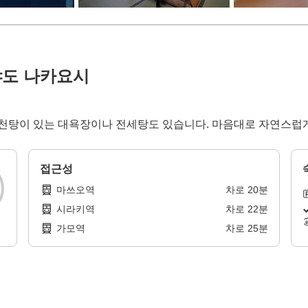
도 나카요시
노천탕이 있는 대욕장이나 전세탕도 있습니다. 마음대로 자연스럽게
접근성
마쓰오역
차로
20
분
시라키역
차로
22
분
가모역
차로
25
분