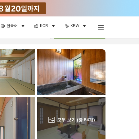
한국어
KOR
KRW
객실 보기
명
•
객실
1
개
검색
모두 보기 (총
54
개)