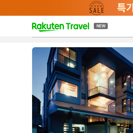
t
NEW
개요
객실 & 숙박 상품
이용 후기
편의 시설/서비스
o
p
P
a
g
e
_
s
e
a
r
c
h